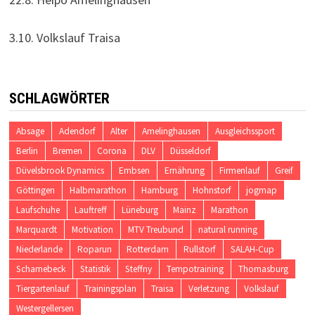
3.10. Volkslauf Traisa
SCHLAGWÖRTER
Absage
Adendorf
Alter
Amelinghausen
Ausgleichssport
Berlin
Bremen
Corona
DLV
Düsseldorf
Düvelsbrook Dynamics
Embsen
Ernährung
Firmenlauf
Greif
Göttingen
Halbmarathon
Hamburg
Hohnstorf
jogmap
Laufschuhe
Lauftreff
Lüneburg
Mainz
Marathon
Marquardt
Motivation
MTV Treubund
natural running
Niederlande
Roparun
Rotterdam
Rullstorf
SALAH-Cup
Scharnebeck
Statistik
Steffny
Tempotraining
Thomasburg
Tiergartenlauf
Trainingsplan
Traisa
Verletzung
Volkslauf
Westergellersen