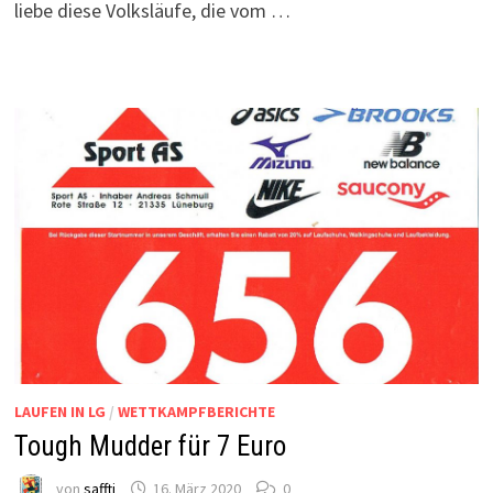
liebe diese Volksläufe, die vom …
LAUFEN IN LG
/
WETTKAMPFBERICHTE
Tough Mudder für 7 Euro
von
saffti
16. März 2020
0