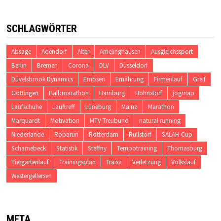
SCHLAGWÖRTER
Absage
Adendorf
Alter
Amelinghausen
Ausgleichssport
Berlin
Bremen
Corona
DLV
Düsseldorf
Düvelsbrook Dynamics
Embsen
Ernährung
Firmenlauf
Greif
Göttingen
Halbmarathon
Hamburg
Hohnstorf
jogmap
Laufschuhe
Lauftreff
Lüneburg
Mainz
Marathon
Marquardt
Motivation
MTV Treubund
natural running
Niederlande
Roparun
Rotterdam
Rullstorf
SALAH-Cup
Scharnebeck
Statistik
Steffny
Tempotraining
Thomasburg
Tiergartenlauf
Trainingsplan
Traisa
Verletzung
Volkslauf
Westergellersen
META