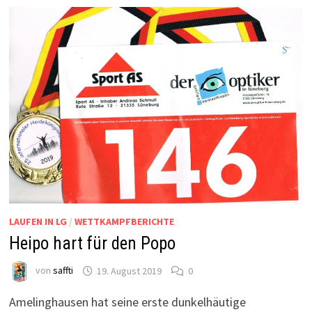
LAUFEN IN LG
/
WETTKAMPFBERICHTE
Heipo hart für den Popo
von
saffti
19. August 2019
0
Amelinghausen hat seine erste dunkelhäutige