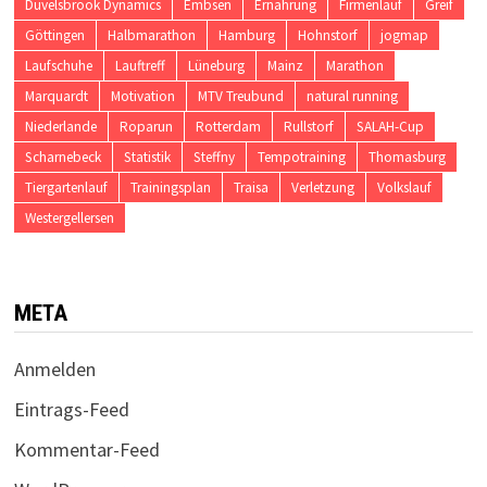
Düvelsbrook Dynamics
Embsen
Ernährung
Firmenlauf
Greif
Göttingen
Halbmarathon
Hamburg
Hohnstorf
jogmap
Laufschuhe
Lauftreff
Lüneburg
Mainz
Marathon
Marquardt
Motivation
MTV Treubund
natural running
Niederlande
Roparun
Rotterdam
Rullstorf
SALAH-Cup
Scharnebeck
Statistik
Steffny
Tempotraining
Thomasburg
Tiergartenlauf
Trainingsplan
Traisa
Verletzung
Volkslauf
Westergellersen
META
Anmelden
Eintrags-Feed
Kommentar-Feed