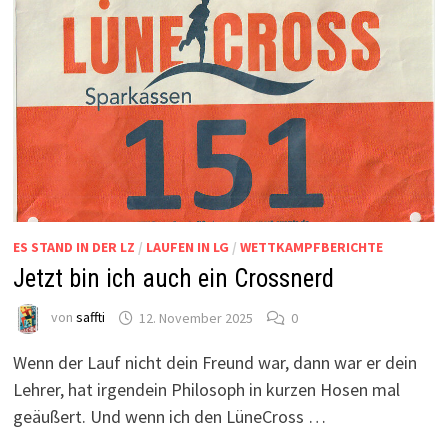
ES STAND IN DER LZ
/
LAUFEN IN LG
/
WETTKAMPFBERICHTE
Jetzt bin ich auch ein Crossnerd
von
saffti
12. November 2025
0
Wenn der Lauf nicht dein Freund war, dann war er dein
Lehrer, hat irgendein Philosoph in kurzen Hosen mal
geäußert. Und wenn ich den LüneCross …