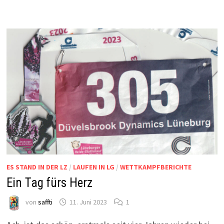
ES STAND IN DER LZ
/
LAUFEN IN LG
/
WETTKAMPFBERICHTE
Ein Tag fürs Herz
von
saffti
11. Juni 2023
1