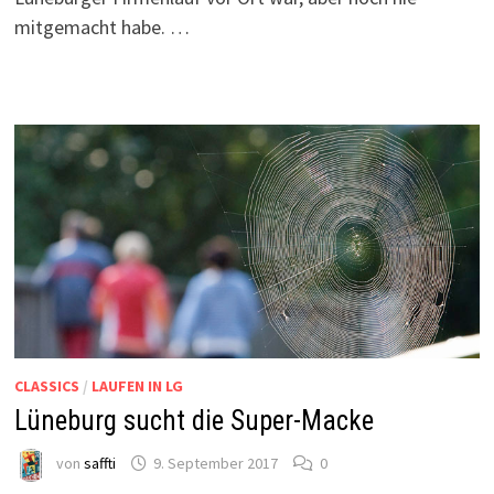
mitgemacht habe. …
CLASSICS
/
LAUFEN IN LG
Lüneburg sucht die Super-Macke
von
saffti
9. September 2017
0