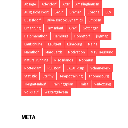
Absage
Adendorf
Alter
Amelinghausen
Ausgleichssport
Berlin
Bremen
Corona
DLV
Düsseldorf
Düvelsbrook Dynamics
Embsen
Ernährung
Firmenlauf
Greif
Göttingen
Halbmarathon
Hamburg
Hohnstorf
jogmap
Laufschuhe
Lauftreff
Lüneburg
Mainz
Marathon
Marquardt
Motivation
MTV Treubund
natural running
Niederlande
Roparun
Rotterdam
Rullstorf
SALAH-Cup
Scharnebeck
Statistik
Steffny
Tempotraining
Thomasburg
Tiergartenlauf
Trainingsplan
Traisa
Verletzung
Volkslauf
Westergellersen
META