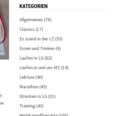
KATEGORIEN
Allgemeines
(76)
Classics
(17)
Es stand in der LZ
(53)
Essen und Trinken
(9)
Laufen in LG
(62)
Laufen in und um MZ
(14)
Lektüre
(40)
Marathon
(45)
uf
Strecken in LG
(21)
ne
Training
(43)
Wettkampfberichte
(105)