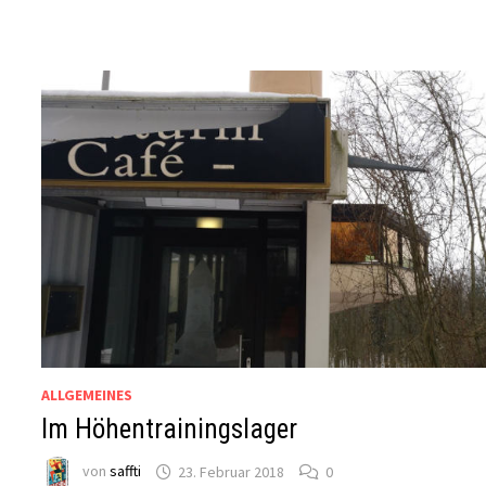
ALLGEMEINES
Im Höhentrainingslager
von
saffti
23. Februar 2018
0