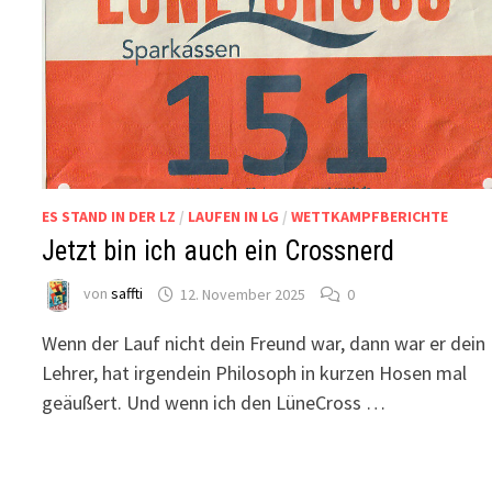
ES STAND IN DER LZ
/
LAUFEN IN LG
/
WETTKAMPFBERICHTE
Jetzt bin ich auch ein Crossnerd
von
saffti
12. November 2025
0
Wenn der Lauf nicht dein Freund war, dann war er dein
Lehrer, hat irgendein Philosoph in kurzen Hosen mal
geäußert. Und wenn ich den LüneCross …