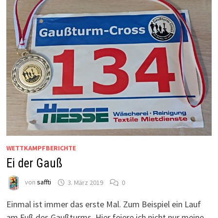
WETTKAMPFBERICHTE
Ei der Gauß
von
saffti
3. März 2019
0
Einmal ist immer das erste Mal. Zum Beispiel ein Lauf
am Fuß des Gaußturms. Hier feiere ich nicht nur meine