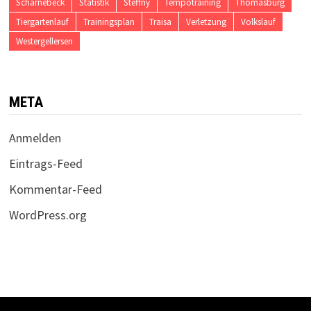
Scharnebeck
Statistik
Steffny
Tempotraining
Thomasburg
Tiergartenlauf
Trainingsplan
Traisa
Verletzung
Volkslauf
Westergellersen
META
Anmelden
Eintrags-Feed
Kommentar-Feed
WordPress.org