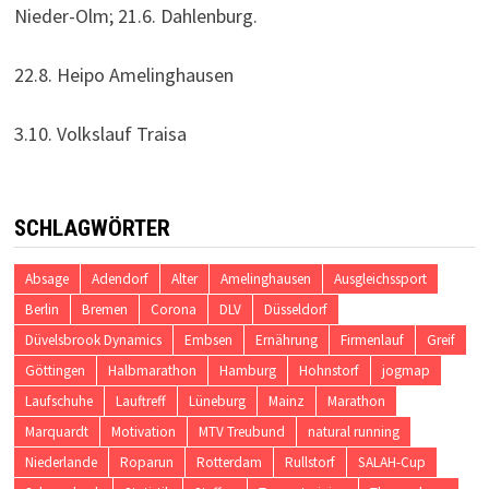
Nieder-Olm; 21.6. Dahlenburg.
22.8. Heipo Amelinghausen
3.10. Volkslauf Traisa
SCHLAGWÖRTER
Absage
Adendorf
Alter
Amelinghausen
Ausgleichssport
Berlin
Bremen
Corona
DLV
Düsseldorf
Düvelsbrook Dynamics
Embsen
Ernährung
Firmenlauf
Greif
Göttingen
Halbmarathon
Hamburg
Hohnstorf
jogmap
Laufschuhe
Lauftreff
Lüneburg
Mainz
Marathon
Marquardt
Motivation
MTV Treubund
natural running
Niederlande
Roparun
Rotterdam
Rullstorf
SALAH-Cup