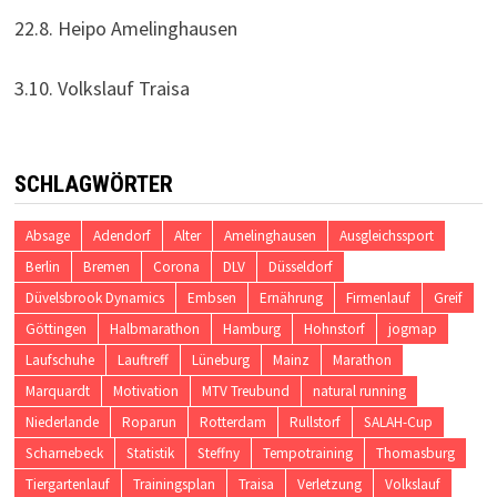
22.8. Heipo Amelinghausen
3.10. Volkslauf Traisa
SCHLAGWÖRTER
Absage
Adendorf
Alter
Amelinghausen
Ausgleichssport
Berlin
Bremen
Corona
DLV
Düsseldorf
Düvelsbrook Dynamics
Embsen
Ernährung
Firmenlauf
Greif
Göttingen
Halbmarathon
Hamburg
Hohnstorf
jogmap
Laufschuhe
Lauftreff
Lüneburg
Mainz
Marathon
Marquardt
Motivation
MTV Treubund
natural running
Niederlande
Roparun
Rotterdam
Rullstorf
SALAH-Cup
Scharnebeck
Statistik
Steffny
Tempotraining
Thomasburg
Tiergartenlauf
Trainingsplan
Traisa
Verletzung
Volkslauf