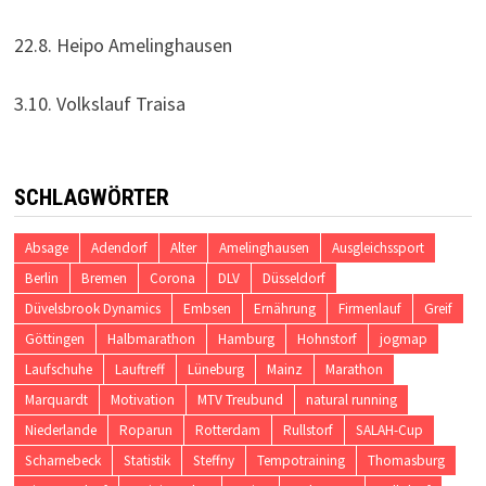
22.8. Heipo Amelinghausen
3.10. Volkslauf Traisa
SCHLAGWÖRTER
Absage
Adendorf
Alter
Amelinghausen
Ausgleichssport
Berlin
Bremen
Corona
DLV
Düsseldorf
Düvelsbrook Dynamics
Embsen
Ernährung
Firmenlauf
Greif
Göttingen
Halbmarathon
Hamburg
Hohnstorf
jogmap
Laufschuhe
Lauftreff
Lüneburg
Mainz
Marathon
Marquardt
Motivation
MTV Treubund
natural running
Niederlande
Roparun
Rotterdam
Rullstorf
SALAH-Cup
Scharnebeck
Statistik
Steffny
Tempotraining
Thomasburg