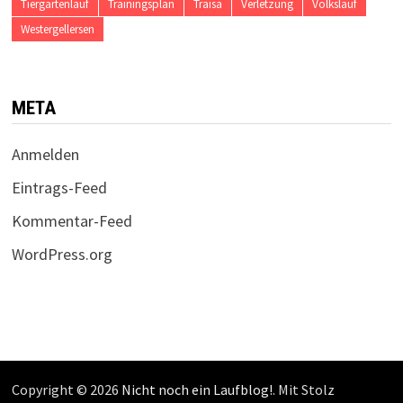
Tiergartenlauf
Trainingsplan
Traisa
Verletzung
Volkslauf
Westergellersen
META
Anmelden
Eintrags-Feed
Kommentar-Feed
WordPress.org
Copyright © 2026
Nicht noch ein Laufblog!
. Mit Stolz