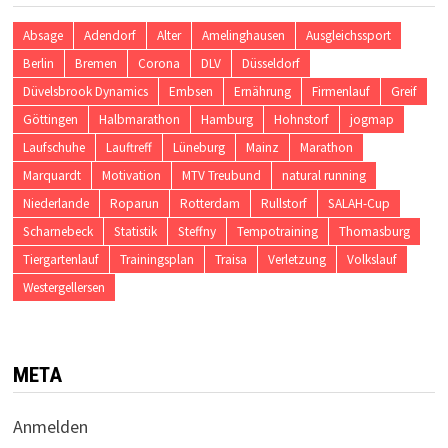
Absage
Adendorf
Alter
Amelinghausen
Ausgleichssport
Berlin
Bremen
Corona
DLV
Düsseldorf
Düvelsbrook Dynamics
Embsen
Ernährung
Firmenlauf
Greif
Göttingen
Halbmarathon
Hamburg
Hohnstorf
jogmap
Laufschuhe
Lauftreff
Lüneburg
Mainz
Marathon
Marquardt
Motivation
MTV Treubund
natural running
Niederlande
Roparun
Rotterdam
Rullstorf
SALAH-Cup
Scharnebeck
Statistik
Steffny
Tempotraining
Thomasburg
Tiergartenlauf
Trainingsplan
Traisa
Verletzung
Volkslauf
Westergellersen
META
Anmelden