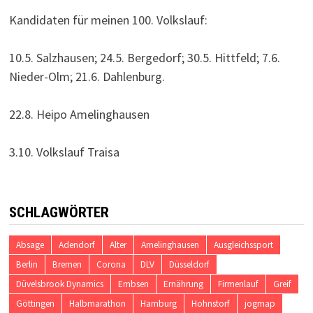
Kandidaten für meinen 100. Volkslauf:
10.5. Salzhausen; 24.5. Bergedorf; 30.5. Hittfeld; 7.6.
Nieder-Olm; 21.6. Dahlenburg.
22.8. Heipo Amelinghausen
3.10. Volkslauf Traisa
SCHLAGWÖRTER
Absage
Adendorf
Alter
Amelinghausen
Ausgleichssport
Berlin
Bremen
Corona
DLV
Düsseldorf
Düvelsbrook Dynamics
Embsen
Ernährung
Firmenlauf
Greif
Göttingen
Halbmarathon
Hamburg
Hohnstorf
jogmap