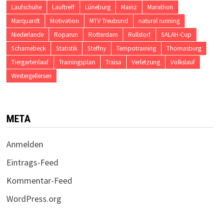
Laufschuhe
Lauftreff
Lüneburg
Mainz
Marathon
Marquardt
Motivation
MTV Treubund
natural running
Niederlande
Roparun
Rotterdam
Rullstorf
SALAH-Cup
Scharnebeck
Statistik
Steffny
Tempotraining
Thomasburg
Tiergartenlauf
Trainingsplan
Traisa
Verletzung
Volkslauf
Westergellersen
META
Anmelden
Eintrags-Feed
Kommentar-Feed
WordPress.org