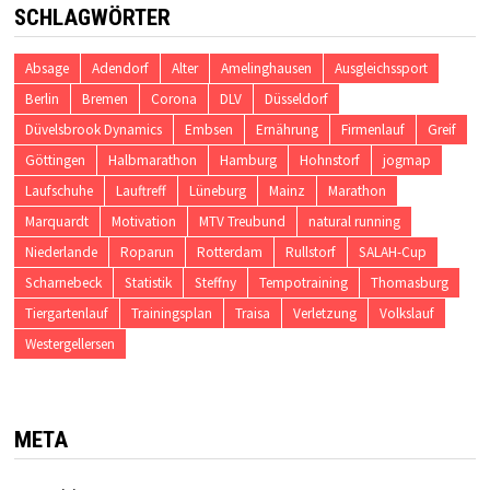
SCHLAGWÖRTER
Absage
Adendorf
Alter
Amelinghausen
Ausgleichssport
Berlin
Bremen
Corona
DLV
Düsseldorf
Düvelsbrook Dynamics
Embsen
Ernährung
Firmenlauf
Greif
Göttingen
Halbmarathon
Hamburg
Hohnstorf
jogmap
Laufschuhe
Lauftreff
Lüneburg
Mainz
Marathon
Marquardt
Motivation
MTV Treubund
natural running
Niederlande
Roparun
Rotterdam
Rullstorf
SALAH-Cup
Scharnebeck
Statistik
Steffny
Tempotraining
Thomasburg
Tiergartenlauf
Trainingsplan
Traisa
Verletzung
Volkslauf
Westergellersen
META