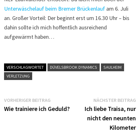
Unterwäschelauf beim Bremer Brückenlauf
am 6. Juli
an. Großer Vorteil: Der beginnt erst um 16.30 Uhr – bis
dahin sollte ich mich hoffentlich ausreichend
aufgewärmt haben…
VERSCHLAGWORTET
DÜVELSBROOK DYNAMICS
SAULHEIM
VERLETZUNG
Beitragsnavigation
Vorheriger
N
VORHERIGER BEITRAG
NÄCHSTER BEITRAG
Beitrag:
B
Wie trainiere ich Geduld?
Ich liebe Traisa, nur
nicht den neunten
Kilometer