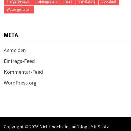
Tiergartenlauf
Trainingsplan
Traisa
Verletzung
Volkslauf
Westergellersen
META
Anmelden
Eintrags-Feed
Kommentar-Feed
WordPress.org
Copyright © 2026
Nicht noch ein Laufblog!
. Mit Stolz