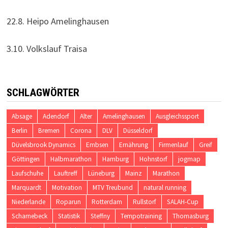
22.8. Heipo Amelinghausen
3.10. Volkslauf Traisa
SCHLAGWÖRTER
Absage
Adendorf
Alter
Amelinghausen
Ausgleichssport
Berlin
Bremen
Corona
DLV
Düsseldorf
Düvelsbrook Dynamics
Embsen
Ernährung
Firmenlauf
Greif
Göttingen
Halbmarathon
Hamburg
Hohnstorf
jogmap
Laufschuhe
Lauftreff
Lüneburg
Mainz
Marathon
Marquardt
Motivation
MTV Treubund
natural running
Niederlande
Roparun
Rotterdam
Rullstorf
SALAH-Cup
Scharnebeck
Statistik
Steffny
Tempotraining
Thomasburg