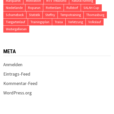
Marquardt
Motivation
MTV Treubund
natural running
Niederlande
Roparun
Rotterdam
Rullstorf
SALAH-Cup
Scharnebeck
Statistik
Steffny
Tempotraining
Thomasburg
Tiergartenlauf
Trainingsplan
Traisa
Verletzung
Volkslauf
Westergellersen
META
Anmelden
Eintrags-Feed
Kommentar-Feed
WordPress.org