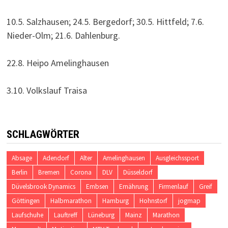
10.5. Salzhausen; 24.5. Bergedorf; 30.5. Hittfeld; 7.6.
Nieder-Olm; 21.6. Dahlenburg.
22.8. Heipo Amelinghausen
3.10. Volkslauf Traisa
SCHLAGWÖRTER
Absage
Adendorf
Alter
Amelinghausen
Ausgleichssport
Berlin
Bremen
Corona
DLV
Düsseldorf
Düvelsbrook Dynamics
Embsen
Ernährung
Firmenlauf
Greif
Göttingen
Halbmarathon
Hamburg
Hohnstorf
jogmap
Laufschuhe
Lauftreff
Lüneburg
Mainz
Marathon