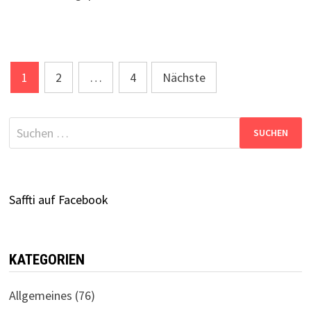
Seitennummerierung
1
2
…
4
Nächste
der
Beiträge
Suchen
nach:
Saffti auf Facebook
KATEGORIEN
Allgemeines
(76)