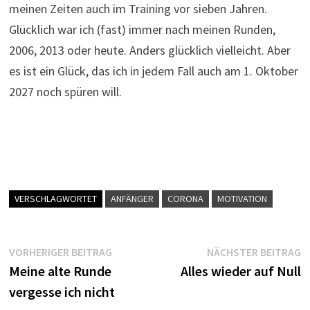
meinen Zeiten auch im Training vor sieben Jahren.
Glücklich war ich (fast) immer nach meinen Runden,
2006, 2013 oder heute. Anders glücklich vielleicht. Aber
es ist ein Glück, das ich in jedem Fall auch am 1. Oktober
2027 noch spüren will.
VERSCHLAGWORTET
ANFÄNGER
CORONA
MOTIVATION
Beitragsnavigation
Vorheriger
N
VORHERIGER BEITRAG
NÄCHSTER BEITRAG
Beitrag:
B
Meine alte Runde
Alles wieder auf Null
vergesse ich nicht