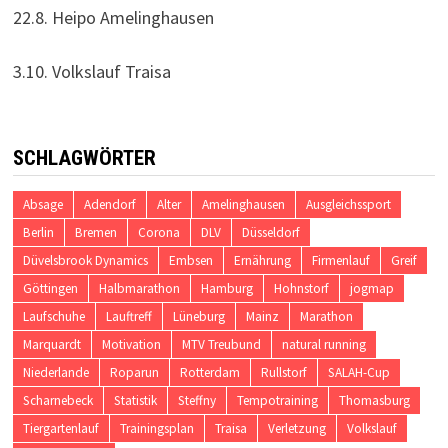
22.8. Heipo Amelinghausen
3.10. Volkslauf Traisa
SCHLAGWÖRTER
Absage
Adendorf
Alter
Amelinghausen
Ausgleichssport
Berlin
Bremen
Corona
DLV
Düsseldorf
Düvelsbrook Dynamics
Embsen
Ernährung
Firmenlauf
Greif
Göttingen
Halbmarathon
Hamburg
Hohnstorf
jogmap
Laufschuhe
Lauftreff
Lüneburg
Mainz
Marathon
Marquardt
Motivation
MTV Treubund
natural running
Niederlande
Roparun
Rotterdam
Rullstorf
SALAH-Cup
Scharnebeck
Statistik
Steffny
Tempotraining
Thomasburg
Tiergartenlauf
Trainingsplan
Traisa
Verletzung
Volkslauf