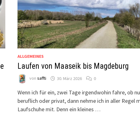
ALLGEMEINES
be
Laufen von Maaseik bis Magdeburg
von
saffti
30. März 2026
0
Wenn ich für ein, zwei Tage irgendwohin fahre, ob n
beruflich oder privat, dann nehme ich in aller Regel 
e
Laufschuhe mit. Denn ein kleines …