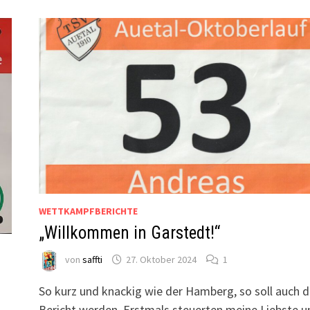
WETTKAMPFBERICHTE
„Willkommen in Garstedt!“
von
saffti
27. Oktober 2024
1
So kurz und knackig wie der Hamberg, so soll auch d
Bericht werden. Erstmals steuerten meine Liebste u