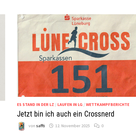
ES STAND IN DER LZ
/
LAUFEN IN LG
/
WETTKAMPFBERICHTE
Jetzt bin ich auch ein Crossnerd
von
saffti
12. November 2025
0