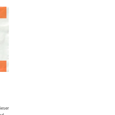
ieser
nd