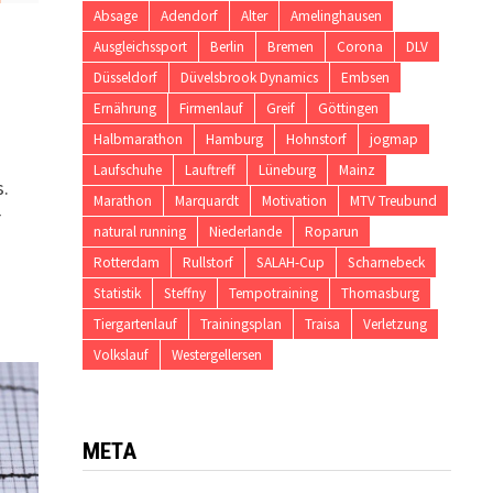
Absage
Adendorf
Alter
Amelinghausen
Ausgleichssport
Berlin
Bremen
Corona
DLV
Düsseldorf
Düvelsbrook Dynamics
Embsen
Ernährung
Firmenlauf
Greif
Göttingen
Halbmarathon
Hamburg
Hohnstorf
jogmap
Laufschuhe
Lauftreff
Lüneburg
Mainz
s.
Marathon
Marquardt
Motivation
MTV Treubund
r
natural running
Niederlande
Roparun
Rotterdam
Rullstorf
SALAH-Cup
Scharnebeck
Statistik
Steffny
Tempotraining
Thomasburg
Tiergartenlauf
Trainingsplan
Traisa
Verletzung
Volkslauf
Westergellersen
META