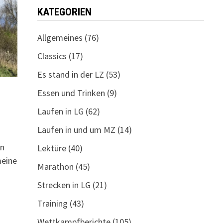
KATEGORIEN
Allgemeines
(76)
Classics
(17)
Es stand in der LZ
(53)
Essen und Trinken
(9)
Laufen in LG
(62)
Laufen in und um MZ
(14)
un
Lektüre
(40)
meine
Marathon
(45)
Strecken in LG
(21)
Training
(43)
Wettkampfberichte
(105)