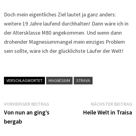
Doch mein eigentliches Ziel lautet ja ganz anders:
weitere 19 Jahre laufend durchhalten! Dann wäre ich in
der Altersklasse M80 angekommen. Und wenn dann
drohender Magnesiummangel mein einziges Problem
sein sollte, wäre ich der glücklichste Läufer der Welt!
VERSCHLAGWORTET
MAGNESIUM
STRAVA
Beitragsnavigation
Vorheriger
N
VORHERIGER BEITRAG
NÄCHSTER BEITRAG
Beitrag:
B
Von nun an ging’s
Heile Welt in Traisa
bergab