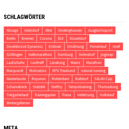
SCHLAGWÖRTER
Absage
Adendorf
Alter
Amelinghausen
Ausgleichssport
Berlin
Bremen
Corona
DLV
Düsseldorf
Düvelsbrook Dynamics
Embsen
Ernährung
Firmenlauf
Greif
Göttingen
Halbmarathon
Hamburg
Hohnstorf
jogmap
Laufschuhe
Lauftreff
Lüneburg
Mainz
Marathon
Marquardt
Motivation
MTV Treubund
natural running
Niederlande
Roparun
Rotterdam
Rullstorf
SALAH-Cup
Scharnebeck
Statistik
Steffny
Tempotraining
Thomasburg
Tiergartenlauf
Trainingsplan
Traisa
Verletzung
Volkslauf
Westergellersen
META