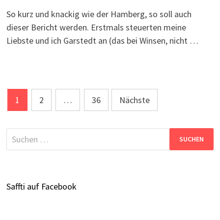
So kurz und knackig wie der Hamberg, so soll auch
dieser Bericht werden. Erstmals steuerten meine
Liebste und ich Garstedt an (das bei Winsen, nicht …
Seitennummerierung
1
2
…
36
Nächste
der
Beiträge
Suchen
nach:
Saffti auf Facebook