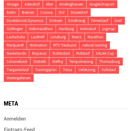
Absage
Adendorf
Alter
Amelinghausen
Ausgleichssport
Berlin
Bremen
Corona
DLV
Düsseldorf
Düvelsbrook Dynamics
Embsen
Ernährung
Firmenlauf
Greif
Göttingen
Halbmarathon
Hamburg
Hohnstorf
jogmap
Laufschuhe
Lauftreff
Lüneburg
Mainz
Marathon
Marquardt
Motivation
MTV Treubund
natural running
Niederlande
Roparun
Rotterdam
Rullstorf
SALAH-Cup
Scharnebeck
Statistik
Steffny
Tempotraining
Thomasburg
Tiergartenlauf
Trainingsplan
Traisa
Verletzung
Volkslauf
Westergellersen
META
Anmelden
Eintrags-Feed