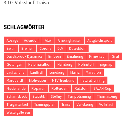
3.10. Volkslauf Traisa
SCHLAGWÖRTER
Absage
Adendorf
Alter
Amelinghausen
Ausgleichssport
Berlin
Bremen
Corona
DLV
Düsseldorf
Düvelsbrook Dynamics
Embsen
Ernährung
Firmenlauf
Greif
Göttingen
Halbmarathon
Hamburg
Hohnstorf
jogmap
Laufschuhe
Lauftreff
Lüneburg
Mainz
Marathon
Marquardt
Motivation
MTV Treubund
natural running
Niederlande
Roparun
Rotterdam
Rullstorf
SALAH-Cup
Scharnebeck
Statistik
Steffny
Tempotraining
Thomasburg
Tiergartenlauf
Trainingsplan
Traisa
Verletzung
Volkslauf
Westergellersen