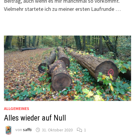
Beitrag, auch wenn es mir manchmal so vorkommt.
Vielmehr startete ich zu meiner ersten Laufrunde …
ALLGEMEINES
Alles wieder auf Null
von
saffti
31. Oktober 2020
1