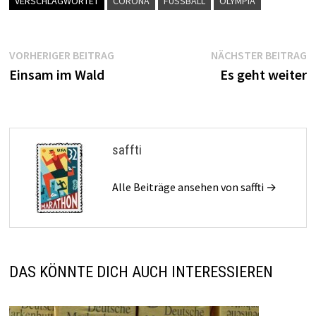
VERSCHLAGWORTET
CORONA
FUSSBALL
OLYMPIA
Beitragsnavigation
Vorheriger
N
VORHERIGER BEITRAG
NÄCHSTER BEITRAG
Beitrag:
B
Einsam im Wald
Es geht weiter
saffti
Alle Beiträge ansehen von saffti →
DAS KÖNNTE DICH AUCH INTERESSIEREN