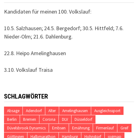
Kandidaten für meinen 100. Volkslauf:
10.5. Salzhausen; 24.5. Bergedorf; 30.5. Hittfeld; 7.6.
Nieder-Olm; 21.6. Dahlenburg.
22.8. Heipo Amelinghausen
3.10. Volkslauf Traisa
SCHLAGWÖRTER
Absage
Adendorf
Alter
Amelinghausen
Ausgleichssport
Berlin
Bremen
Corona
DLV
Düsseldorf
Düvelsbrook Dynamics
Embsen
Ernährung
Firmenlauf
Greif
Göttingen
Halbmarathon
Hamburg
Hohnstorf
jogmap