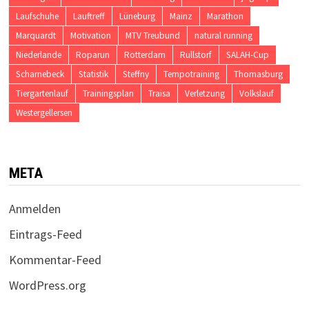
Laufschuhe
Lauftreff
Lüneburg
Mainz
Marathon
Marquardt
Motivation
MTV Treubund
natural running
Niederlande
Roparun
Rotterdam
Rullstorf
SALAH-Cup
Scharnebeck
Statistik
Steffny
Tempotraining
Thomasburg
Tiergartenlauf
Trainingsplan
Traisa
Verletzung
Volkslauf
Westergellersen
META
Anmelden
Eintrags-Feed
Kommentar-Feed
WordPress.org