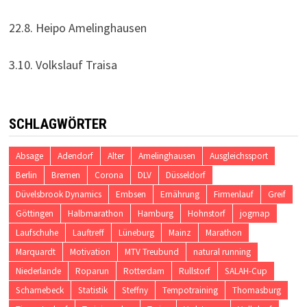
22.8. Heipo Amelinghausen
3.10. Volkslauf Traisa
SCHLAGWÖRTER
Absage
Adendorf
Alter
Amelinghausen
Ausgleichssport
Berlin
Bremen
Corona
DLV
Düsseldorf
Düvelsbrook Dynamics
Embsen
Ernährung
Firmenlauf
Greif
Göttingen
Halbmarathon
Hamburg
Hohnstorf
jogmap
Laufschuhe
Lauftreff
Lüneburg
Mainz
Marathon
Marquardt
Motivation
MTV Treubund
natural running
Niederlande
Roparun
Rotterdam
Rullstorf
SALAH-Cup
Scharnebeck
Statistik
Steffny
Tempotraining
Thomasburg