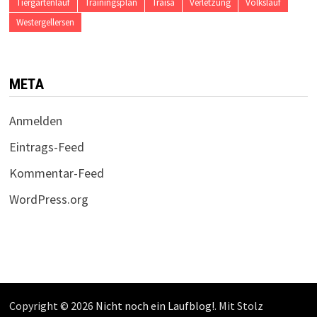
Tiergartenlauf
Trainingsplan
Traisa
Verletzung
Volkslauf
Westergellersen
META
Anmelden
Eintrags-Feed
Kommentar-Feed
WordPress.org
Copyright © 2026
Nicht noch ein Laufblog!
. Mit Stolz