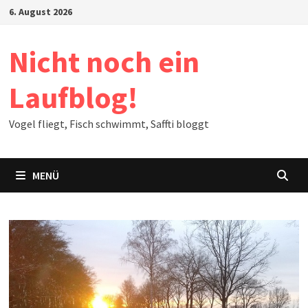
Zum
6. August 2026
Inhalt
springen
Nicht noch ein
Laufblog!
Vogel fliegt, Fisch schwimmt, Saffti bloggt
MENÜ