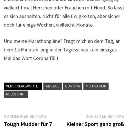
vielleicht mal Herrchen oder Frauchen mit Hund. So lässt
es sich aushalten. Nicht für alle Ewigkeiten, aber sicher
doch für einige Wochen, vielleicht Monate.
Und meine Marathonpläne? Fragt mich an dem Tag, an
dem 15 Minuten lang in der Tagesschau kein einziges
Mal das Wort Corona fällt.
VERSCHLAGWORTET
ABSAGE
CORONA
MOTIVATION
RULLSTORF
Beitragsnavigation
Vorheriger
N
VORHERIGER BEITRAG
NÄCHSTER BEITRAG
Beitrag:
B
Tough Mudder für 7
Kleiner Sport ganz groß