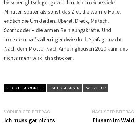
bisschen glitschiger geworden. Ich erreiche viele
Minuten später als sonst das Ziel, die warme Halle,
endlich die Umkleiden. Überall Dreck, Matsch,
Schmodder – die armen Reinigungskräfte. Und
trotzdem hat’s allen irgendwie doch Spaß gemacht.
Nach dem Motto: Nach Amelinghausen 2020 kann uns
nichts mehr wirklich schocken.
VERSCHLAGWORTET
AMELINGHAUSEN
SALAH-CUP
Beitragsnavigation
Vorheriger
N
VORHERIGER BEITRAG
NÄCHSTER BEITRAG
Beitrag:
B
Ich muss gar nichts
Einsam im Wald