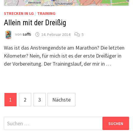
STRECKEN IN LG
/
TRAINING
Allein mit der Dreißig
von
saffti
14. Februar 2014
5
Was ist das Anstrengendste am Marathon? Die letzten
Kilometer? Nein, für mich ist es der erste Dreißiger in
der Vorbereitung. Der Trainingslauf, der mir in …
Seitennummerierung
1
2
3
Nächste
der
Beiträge
Suchen
nach: