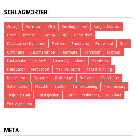
SCHLAGWÖRTER
Absage
Adendorf
Alter
Amelinghausen
Ausgleichssport
Berlin
Bremen
Corona
DLV
Düsseldorf
Düvelsbrook Dynamics
Embsen
Ernährung
Firmenlauf
Greif
Göttingen
Halbmarathon
Hamburg
Hohnstorf
jogmap
Laufschuhe
Lauftreff
Lüneburg
Mainz
Marathon
Marquardt
Motivation
MTV Treubund
natural running
Niederlande
Roparun
Rotterdam
Rullstorf
SALAH-Cup
Scharnebeck
Statistik
Steffny
Tempotraining
Thomasburg
Tiergartenlauf
Trainingsplan
Traisa
Verletzung
Volkslauf
Westergellersen
META