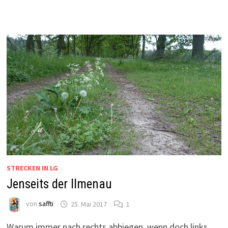
STRECKEN IN LG
Jenseits der Ilmenau
von
saffti
25. Mai 2017
1
Warum immer nach rechts abbiegen, wenn doch links