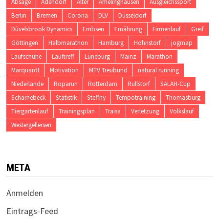
Absage
Adendorf
Alter
Amelinghausen
Ausgleichssport
Berlin
Bremen
Corona
DLV
Düsseldorf
Düvelsbrook Dynamics
Embsen
Ernährung
Firmenlauf
Greif
Göttingen
Halbmarathon
Hamburg
Hohnstorf
jogmap
Laufschuhe
Lauftreff
Lüneburg
Mainz
Marathon
Marquardt
Motivation
MTV Treubund
natural running
Niederlande
Roparun
Rotterdam
Rullstorf
SALAH-Cup
Scharnebeck
Statistik
Steffny
Tempotraining
Thomasburg
Tiergartenlauf
Trainingsplan
Traisa
Verletzung
Volkslauf
Westergellersen
META
Anmelden
Eintrags-Feed