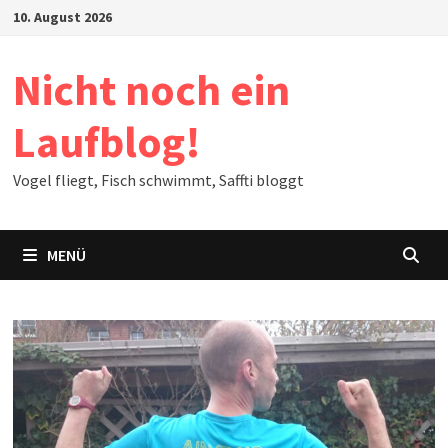
Zum
10. August 2026
Inhalt
springen
Nicht noch ein
Laufblog!
Vogel fliegt, Fisch schwimmt, Saffti bloggt
MENÜ