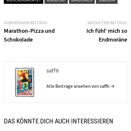
VERSCHLAGWORTET
ADENDORF
BARDOWICK
JUBILÄUM
Beitragsnavigation
Vorheriger
N
VORHERIGER BEITRAG
NÄCHSTER BEITRAG
Beitrag:
B
Marathon-Pizza und
Ich fühl‘ mich so
Schokolade
Endmoräne
saffti
Alle Beiträge ansehen von saffti →
DAS KÖNNTE DICH AUCH INTERESSIEREN