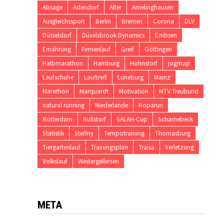
Absage
Adendorf
Alter
Amelinghausen
Ausgleichssport
Berlin
Bremen
Corona
DLV
Düsseldorf
Düvelsbrook Dynamics
Embsen
Ernährung
Firmenlauf
Greif
Göttingen
Halbmarathon
Hamburg
Hohnstorf
jogmap
Laufschuhe
Lauftreff
Lüneburg
Mainz
Marathon
Marquardt
Motivation
MTV Treubund
natural running
Niederlande
Roparun
Rotterdam
Rullstorf
SALAH-Cup
Scharnebeck
Statistik
Steffny
Tempotraining
Thomasburg
Tiergartenlauf
Trainingsplan
Traisa
Verletzung
Volkslauf
Westergellersen
META