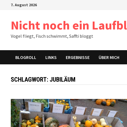
Zum
7. August 2026
Inhalt
springen
Nicht noch ein Laufb
Vogel fliegt, Fisch schwimmt, Saffti bloggt
BLOGROLL
LINKS
ERGEBNISSE
ÜBER MICH
SCHLAGWORT:
JUBILÄUM