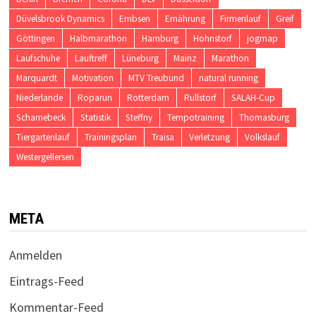
Düvelsbrook Dynamics
Embsen
Ernährung
Firmenlauf
Greif
Göttingen
Halbmarathon
Hamburg
Hohnstorf
jogmap
Laufschuhe
Lauftreff
Lüneburg
Mainz
Marathon
Marquardt
Motivation
MTV Treubund
natural running
Niederlande
Roparun
Rotterdam
Rullstorf
SALAH-Cup
Scharnebeck
Statistik
Steffny
Tempotraining
Thomasburg
Tiergartenlauf
Trainingsplan
Traisa
Verletzung
Volkslauf
Westergellersen
META
Anmelden
Eintrags-Feed
Kommentar-Feed