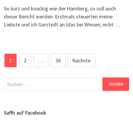
So kurz und knackig wie der Hamberg, so soll auch
dieser Bericht werden. Erstmals steuerten meine
Liebste und ich Garstedt an (das bei Winsen, nicht …
Seitennummerierung
1
2
…
36
Nächste
der
Beiträge
Suchen
nach:
Saffti auf Facebook