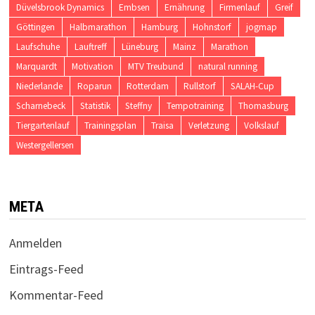
Düvelsbrook Dynamics
Embsen
Ernährung
Firmenlauf
Greif
Göttingen
Halbmarathon
Hamburg
Hohnstorf
jogmap
Laufschuhe
Lauftreff
Lüneburg
Mainz
Marathon
Marquardt
Motivation
MTV Treubund
natural running
Niederlande
Roparun
Rotterdam
Rullstorf
SALAH-Cup
Scharnebeck
Statistik
Steffny
Tempotraining
Thomasburg
Tiergartenlauf
Trainingsplan
Traisa
Verletzung
Volkslauf
Westergellersen
META
Anmelden
Eintrags-Feed
Kommentar-Feed