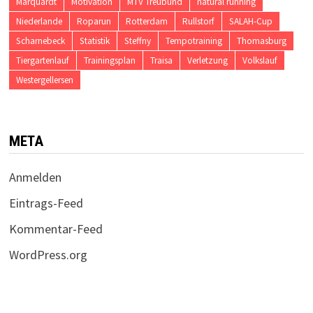
Marquardt
Motivation
MTV Treubund
natural running
Niederlande
Roparun
Rotterdam
Rullstorf
SALAH-Cup
Scharnebeck
Statistik
Steffny
Tempotraining
Thomasburg
Tiergartenlauf
Trainingsplan
Traisa
Verletzung
Volkslauf
Westergellersen
META
Anmelden
Eintrags-Feed
Kommentar-Feed
WordPress.org