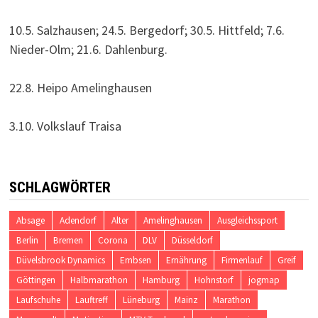
10.5. Salzhausen; 24.5. Bergedorf; 30.5. Hittfeld; 7.6.
Nieder-Olm; 21.6. Dahlenburg.
22.8. Heipo Amelinghausen
3.10. Volkslauf Traisa
SCHLAGWÖRTER
Absage
Adendorf
Alter
Amelinghausen
Ausgleichssport
Berlin
Bremen
Corona
DLV
Düsseldorf
Düvelsbrook Dynamics
Embsen
Ernährung
Firmenlauf
Greif
Göttingen
Halbmarathon
Hamburg
Hohnstorf
jogmap
Laufschuhe
Lauftreff
Lüneburg
Mainz
Marathon