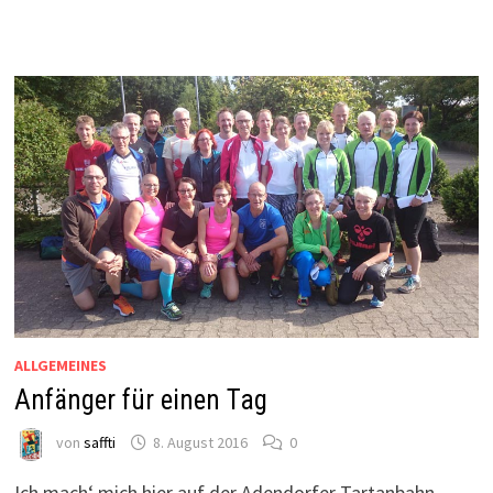
ALLGEMEINES
Anfänger für einen Tag
von
saffti
8. August 2016
0
Ich mach‘ mich hier auf der Adendorfer Tartanbahn