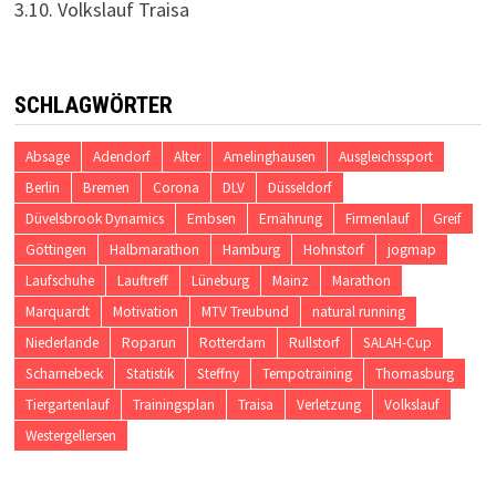
3.10. Volkslauf Traisa
SCHLAGWÖRTER
Absage
Adendorf
Alter
Amelinghausen
Ausgleichssport
Berlin
Bremen
Corona
DLV
Düsseldorf
Düvelsbrook Dynamics
Embsen
Ernährung
Firmenlauf
Greif
Göttingen
Halbmarathon
Hamburg
Hohnstorf
jogmap
Laufschuhe
Lauftreff
Lüneburg
Mainz
Marathon
Marquardt
Motivation
MTV Treubund
natural running
Niederlande
Roparun
Rotterdam
Rullstorf
SALAH-Cup
Scharnebeck
Statistik
Steffny
Tempotraining
Thomasburg
Tiergartenlauf
Trainingsplan
Traisa
Verletzung
Volkslauf
Westergellersen