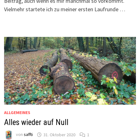
Beitrag, auch wenn es mir manchmal so vorkommt.
Vielmehr startete ich zu meiner ersten Laufrunde …
ALLGEMEINES
Alles wieder auf Null
von
saffti
31. Oktober 2020
1