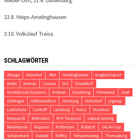
Nieder-Olm; 21.6. Dahlenburg.
22.8. Heipo Amelinghausen
3.10. Volkslauf Traisa
SCHLAGWÖRTER
Absage
Adendorf
Alter
Amelinghausen
Ausgleichssport
Berlin
Bremen
Corona
DLV
Düsseldorf
Düvelsbrook Dynamics
Embsen
Ernährung
Firmenlauf
Greif
Göttingen
Halbmarathon
Hamburg
Hohnstorf
jogmap
Laufschuhe
Lauftreff
Lüneburg
Mainz
Marathon
Marquardt
Motivation
MTV Treubund
natural running
Niederlande
Roparun
Rotterdam
Rullstorf
SALAH-Cup
Scharnebeck
Statistik
Steffny
Tempotraining
Thomasburg