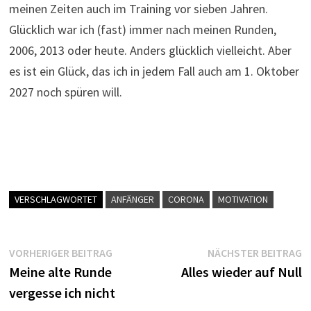
meinen Zeiten auch im Training vor sieben Jahren.
Glücklich war ich (fast) immer nach meinen Runden,
2006, 2013 oder heute. Anders glücklich vielleicht. Aber
es ist ein Glück, das ich in jedem Fall auch am 1. Oktober
2027 noch spüren will.
VERSCHLAGWORTET
ANFÄNGER
CORONA
MOTIVATION
Beitragsnavigation
Vorheriger
N
VORHERIGER BEITRAG
NÄCHSTER BEITRAG
Beitrag:
B
Meine alte Runde
Alles wieder auf Null
vergesse ich nicht