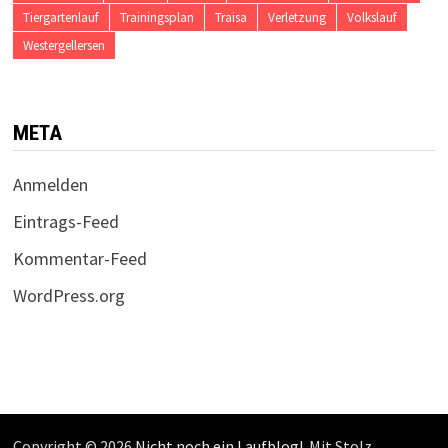
Tiergartenlauf
Trainingsplan
Traisa
Verletzung
Volkslauf
Westergellersen
META
Anmelden
Eintrags-Feed
Kommentar-Feed
WordPress.org
Copyright © 2026
Nicht noch ein Laufblog!
. Mit Stolz