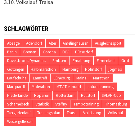
3.10. Volkslauf Traisa
SCHLAGWÖRTER
Absage
Adendorf
Alter
Amelinghausen
Ausgleichssport
Berlin
Bremen
Corona
DLV
Düsseldorf
Düvelsbrook Dynamics
Embsen
Ernährung
Firmenlauf
Greif
Göttingen
Halbmarathon
Hamburg
Hohnstorf
jogmap
Laufschuhe
Lauftreff
Lüneburg
Mainz
Marathon
Marquardt
Motivation
MTV Treubund
natural running
Niederlande
Roparun
Rotterdam
Rullstorf
SALAH-Cup
Scharnebeck
Statistik
Steffny
Tempotraining
Thomasburg
Tiergartenlauf
Trainingsplan
Traisa
Verletzung
Volkslauf
Westergellersen