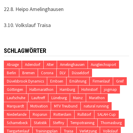
22.8. Heipo Amelinghausen
3.10. Volkslauf Traisa
SCHLAGWÖRTER
Absage
Adendorf
Alter
Amelinghausen
Ausgleichssport
Berlin
Bremen
Corona
DLV
Düsseldorf
Düvelsbrook Dynamics
Embsen
Ernährung
Firmenlauf
Greif
Göttingen
Halbmarathon
Hamburg
Hohnstorf
jogmap
Laufschuhe
Lauftreff
Lüneburg
Mainz
Marathon
Marquardt
Motivation
MTV Treubund
natural running
Niederlande
Roparun
Rotterdam
Rullstorf
SALAH-Cup
Scharnebeck
Statistik
Steffny
Tempotraining
Thomasburg
Tiergartenlauf
Trainingsplan
Traisa
Verletzung
Volkslauf