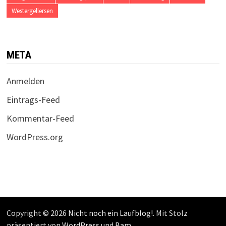
Westergellersen
META
Anmelden
Eintrags-Feed
Kommentar-Feed
WordPress.org
Copyright © 2026
Nicht noch ein Laufblog!
. Mit Stolz
präsentiert von
WordPress
und
Bam
.