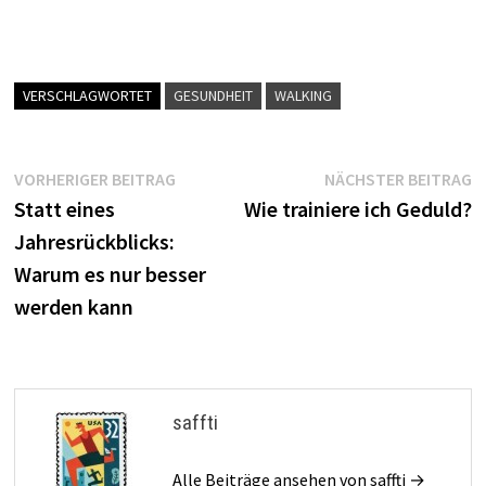
VERSCHLAGWORTET
GESUNDHEIT
WALKING
Beitragsnavigation
Vorheriger
N
VORHERIGER BEITRAG
NÄCHSTER BEITRAG
Beitrag:
B
Statt eines
Wie trainiere ich Geduld?
Jahresrückblicks:
Warum es nur besser
werden kann
saffti
Alle Beiträge ansehen von saffti →