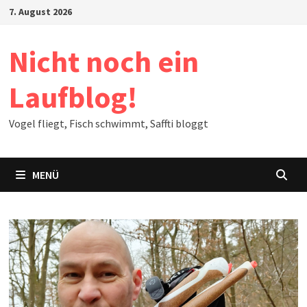
Zum
7. August 2026
Inhalt
springen
Nicht noch ein
Laufblog!
Vogel fliegt, Fisch schwimmt, Saffti bloggt
MENÜ