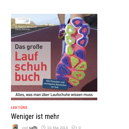
LEKTÜRE
Weniger ist mehr
von
saffti
10. Mai 2014
0