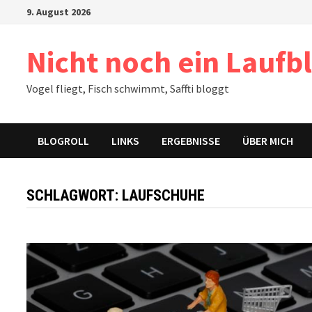
Zum
9. August 2026
Inhalt
springen
Nicht noch ein Laufb
Vogel fliegt, Fisch schwimmt, Saffti bloggt
BLOGROLL
LINKS
ERGEBNISSE
ÜBER MICH
SCHLAGWORT:
LAUFSCHUHE