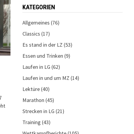
KATEGORIEN
Allgemeines
(76)
Classics
(17)
Es stand in der LZ
(53)
Essen und Trinken
(9)
Laufen in LG
(62)
Laufen in und um MZ
(14)
Lektüre
(40)
7
Marathon
(45)
eht
Strecken in LG
(21)
Training
(43)
Wettkampfberichte
(105)