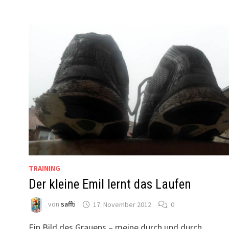
TRAINING
Der kleine Emil lernt das Laufen
von
saffti
17. November 2012
0
Ein Bild des Grauens – meine durch und durch