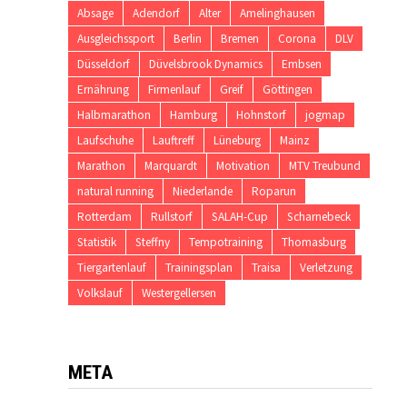
Absage
Adendorf
Alter
Amelinghausen
Ausgleichssport
Berlin
Bremen
Corona
DLV
Düsseldorf
Düvelsbrook Dynamics
Embsen
Ernährung
Firmenlauf
Greif
Göttingen
Halbmarathon
Hamburg
Hohnstorf
jogmap
Laufschuhe
Lauftreff
Lüneburg
Mainz
Marathon
Marquardt
Motivation
MTV Treubund
natural running
Niederlande
Roparun
Rotterdam
Rullstorf
SALAH-Cup
Scharnebeck
Statistik
Steffny
Tempotraining
Thomasburg
Tiergartenlauf
Trainingsplan
Traisa
Verletzung
Volkslauf
Westergellersen
META