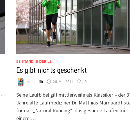
ES STAND IN DER LZ
Es gibt nichts geschenkt
von
saffti
26. Mai 2014
0
s
Seine Laufbibel gilt mittlerweile als Klassiker – der 3
h
Jahre alte Laufmediziner Dr. Matthias Marquardt st
für das „Natural Running“, das gesunde Laufen mit
einem …