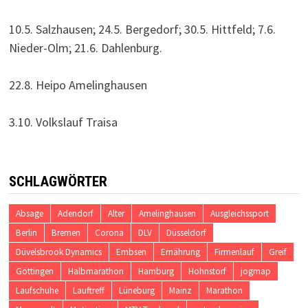
10.5. Salzhausen; 24.5. Bergedorf; 30.5. Hittfeld; 7.6.
Nieder-Olm; 21.6. Dahlenburg.
22.8. Heipo Amelinghausen
3.10. Volkslauf Traisa
SCHLAGWÖRTER
Absage
Adendorf
Alter
Amelinghausen
Ausgleichssport
Berlin
Bremen
Corona
DLV
Düsseldorf
Düvelsbrook Dynamics
Embsen
Ernährung
Firmenlauf
Greif
Göttingen
Halbmarathon
Hamburg
Hohnstorf
jogmap
Laufschuhe
Lauftreff
Lüneburg
Mainz
Marathon