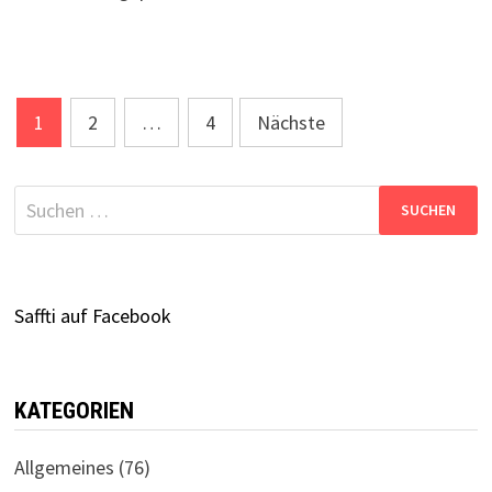
Seitennummerierung
1
2
…
4
Nächste
der
Beiträge
Suchen
nach:
Saffti auf Facebook
KATEGORIEN
Allgemeines
(76)