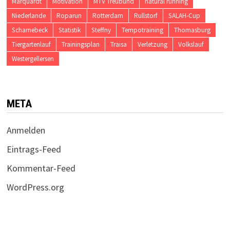
Marquardt
Motivation
MTV Treubund
natural running
Niederlande
Roparun
Rotterdam
Rullstorf
SALAH-Cup
Scharnebeck
Statistik
Steffny
Tempotraining
Thomasburg
Tiergartenlauf
Trainingsplan
Traisa
Verletzung
Volkslauf
Westergellersen
META
Anmelden
Eintrags-Feed
Kommentar-Feed
WordPress.org