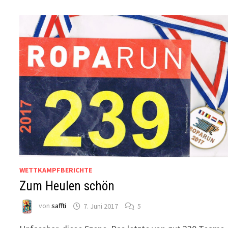
WETTKAMPFBERICHTE
Zum Heulen schön
von
saffti
7. Juni 2017
5