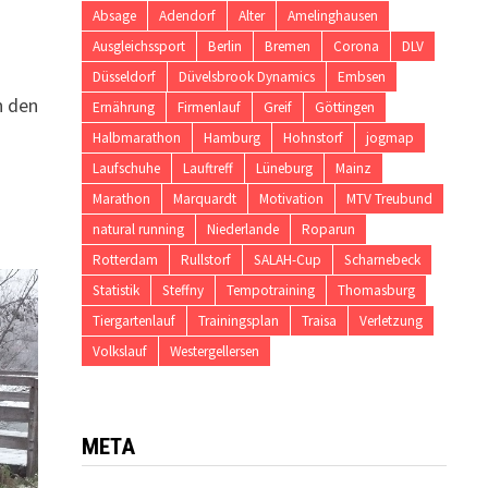
Absage
Adendorf
Alter
Amelinghausen
Ausgleichssport
Berlin
Bremen
Corona
DLV
Düsseldorf
Düvelsbrook Dynamics
Embsen
n den
Ernährung
Firmenlauf
Greif
Göttingen
Halbmarathon
Hamburg
Hohnstorf
jogmap
Laufschuhe
Lauftreff
Lüneburg
Mainz
Marathon
Marquardt
Motivation
MTV Treubund
natural running
Niederlande
Roparun
Rotterdam
Rullstorf
SALAH-Cup
Scharnebeck
Statistik
Steffny
Tempotraining
Thomasburg
Tiergartenlauf
Trainingsplan
Traisa
Verletzung
Volkslauf
Westergellersen
META