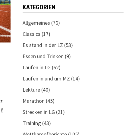
KATEGORIEN
Allgemeines
(76)
Classics
(17)
Es stand in der LZ
(53)
Essen und Trinken
(9)
Laufen in LG
(62)
Laufen in und um MZ
(14)
Lektüre
(40)
Marathon
(45)
nz
ng
Strecken in LG
(21)
Training
(43)
Wettkampfberichte
(105)