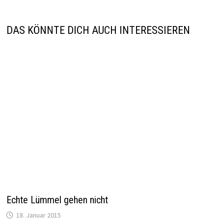
Kurz und schmerzlos
15. Februar 2015
Rasen für den Riesling
7. Mai 2019
5 Kommentare zu „
Zum Heulen schön
“
sagt:
Volker
8. Juni 2017 um 5:09
Glückwunsch zum Bestehen dieser