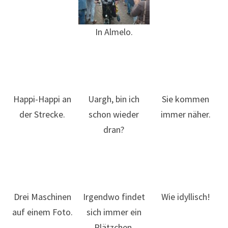
In Almelo.
Happi-Happi an
Uargh, bin ich
Sie kommen
der Strecke.
schon wieder
immer näher.
dran?
Drei Maschinen
Irgendwo findet
Wie idyllisch!
auf einem Foto.
sich immer ein
Plätzchen.