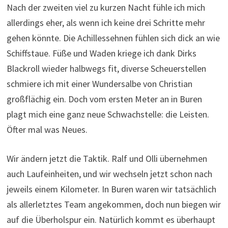
plagt mich eine ganz neue Schwachstelle: die Leisten.
Öfter mal was Neues.
Wir ändern jetzt die Taktik. Ralf und Olli übernehmen
auch Laufeinheiten, und wir wechseln jetzt schon nach
jeweils einem Kilometer. In Buren waren wir tatsächlich
als allerletztes Team angekommen, doch nun biegen wir
auf die Überholspur ein. Natürlich kommt es überhaupt
nicht auf die Zeit an, aber plötzlich stecken wir uns alle
mit sportlichem Ehrgeiz an. Ich bin dran am Team 11
direkt vor mir, die wechseln eine kleine Frau ein – aber
die sprintet los wie Usain Bolt und knöpft mir bestimmt
eine Minute auf 400 Meter ab. Und wieder die
Geschichte: bloß nicht immer dem ersten Eindruck
folgen.