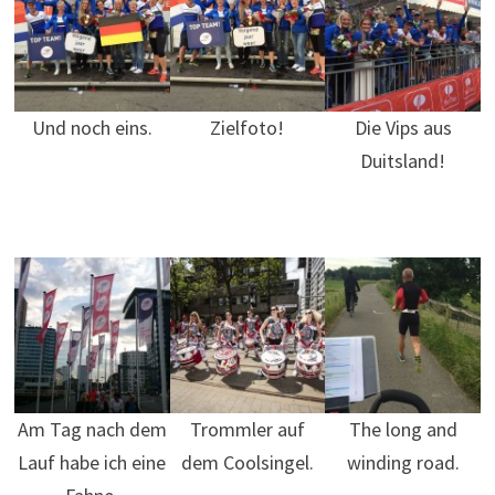
Und noch eins.
Zielfoto!
Die Vips aus
Duitsland!
Am Tag nach dem
Trommler auf
The long and
Lauf habe ich eine
dem Coolsingel.
winding road.