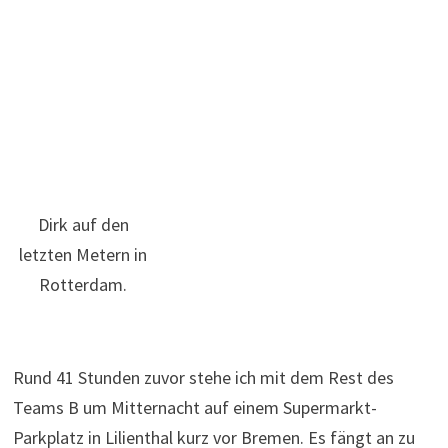
Dirk auf den
letzten Metern in
Rotterdam.
Rund 41 Stunden zuvor stehe ich mit dem Rest des
Teams B um Mitternacht auf einem Supermarkt-
Parkplatz in Lilienthal kurz vor Bremen. Es fängt an zu
regnen. Die Dorfjugend starrt uns an. Ein Abenteuer fürs
Leben hat mir die Roparun-Homepage versprochen.
Abenteuerlich werden schon die ersten Stunden. Kory,
Christian, Dirk und ich teilen sich die Strecke bis zum
Emsland. Jeder läuft gut zehn Minuten, ruht sich dann
wieder für eine halbe Stunde im Bus aus. Schlimmer
dran sind noch die Radler Martina, Olli und Ralf, von