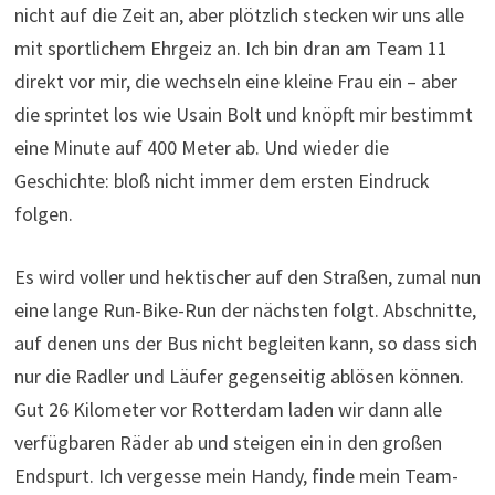
Es wird voller und hektischer auf den Straßen, zumal nun
eine lange Run-Bike-Run der nächsten folgt. Abschnitte,
auf denen uns der Bus nicht begleiten kann, so dass sich
nur die Radler und Läufer gegenseitig ablösen können.
Gut 26 Kilometer vor Rotterdam laden wir dann alle
verfügbaren Räder ab und steigen ein in den großen
Endspurt. Ich vergesse mein Handy, finde mein Team-
Shirt nicht, sitze plötzlich auf einem Rad, auf dem ich
kaum fahren kann. Ach komm, bald bin ich ja im Ziel.
Diese letzten 26 Kilometer aber, die sind einfach
atemberaubend. Hier eine kleine Party, dort Zuschauer,
die uns anfeuern, mit Getränken und Snoepjes
versorgen. Und kurz vorm Ziel liegt eine Klinik auf der
linken Seite. Eine Patientin hat es sich nicht nehmen