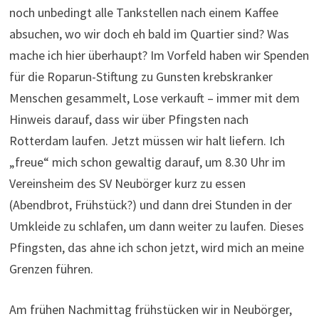
„freue“ mich schon gewaltig darauf, um 8.30 Uhr im
Vereinsheim des SV Neubörger kurz zu essen
(Abendbrot, Frühstück?) und dann drei Stunden in der
Umkleide zu schlafen, um dann weiter zu laufen. Dieses
Pfingsten, das ahne ich schon jetzt, wird mich an meine
Grenzen führen.
Am frühen Nachmittag frühstücken wir in Neubörger,
düsen rüber in die Niederlande nach Coevorden und
bewundern die Ästhetik des Wechselpunkts irgendwo im
Industriegebiet kurz vor der Kläranlage. Aber dann sehr
bald: Sonne, schnuckelige Landschaften und sogar ein
paar Zuschauer mehr, die uns anfeuern. Wir laufen nun
lange durch Drenthe, das Emsland der Niederlande. Viel
Landschaft, viele Kühe, wenige Menschen.