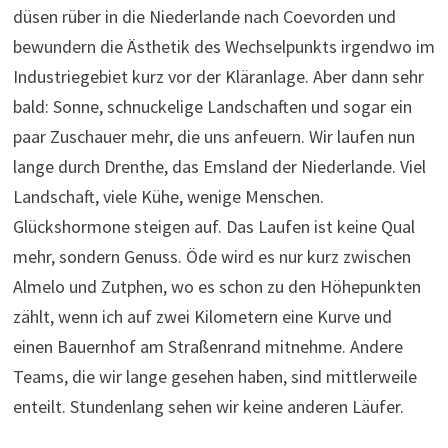
Glückshormone steigen auf. Das Laufen ist keine Qual
mehr, sondern Genuss. Öde wird es nur kurz zwischen
Almelo und Zutphen, wo es schon zu den Höhepunkten
zählt, wenn ich auf zwei Kilometern eine Kurve und
einen Bauernhof am Straßenrand mitnehme. Andere
Teams, die wir lange gesehen haben, sind mittlerweile
enteilt. Stundenlang sehen wir keine anderen Läufer.
Zutphen erreichen wir, wie wir vor Ort erfahren, als
viertletztes von den 81 in Hamburg gestarteten Teams.
Klar, dass um 1 Uhr nachts nicht eben Menschenmassen
darauf warten, dass endlich auch die Deutschen ihr
Städtchen passieren. Trotzdem bin ich gerührt. Schon
Kilometer vor dem Ort weisen Teelichter uns den Weg.
Die Einwohner, die ausgeharrt haben, feiern uns wie