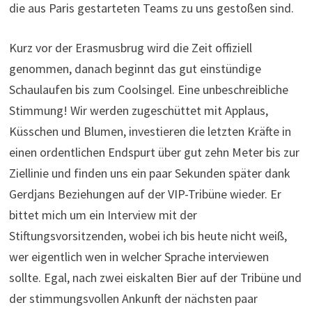
Ziellinie und finden uns ein paar Sekunden später dank
Gerdjans Beziehungen auf der VIP-Tribüne wieder. Er
bittet mich um ein Interview mit der
Stiftungsvorsitzenden, wobei ich bis heute nicht weiß,
wer eigentlich wen in welcher Sprache interviewen
sollte. Egal, nach zwei eiskalten Bier auf der Tribüne und
der stimmungsvollen Ankunft der nächsten paar
Mannschaften kann ich sowieso kaum noch einen klaren
Gedanken fassen. Manche Teams haben offenbar
Wochen in die Choreographie ihrer Zielankunft gesteckt
– wundervoll.
Und als ich gerade denke, dass ich jetzt randvoll bin mit
Eindrücken, da kommt noch das letzte Team zu seinen
Ehren. Zum Heulen schön.