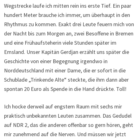
Norddeutschland mit einer Dame, die er sofort in die
Schublade „Trinkende Alte“ steckte, die ihm dann aber
spontan 20 Euro als Spende in die Hand drückte. Toll!
Ich hocke derweil auf engstem Raum mit sechs mir
praktisch unbekannten Leuten zusammen. Das Gedudel
auf NDR 2, das die anderen offenbar so gern hören, geht
mir zunehmend auf die Nerven. Und müssen wir jetzt
noch unbedingt alle Tankstellen nach einem Kaffee
absuchen, wo wir doch eh bald im Quartier sind? Was
mache ich hier überhaupt? Im Vorfeld haben wir Spenden
für die Roparun-Stiftung zu Gunsten krebskranker
Menschen gesammelt, Lose verkauft – immer mit dem
Hinweis darauf, dass wir über Pfingsten nach
Rotterdam laufen. Jetzt müssen wir halt liefern. Ich