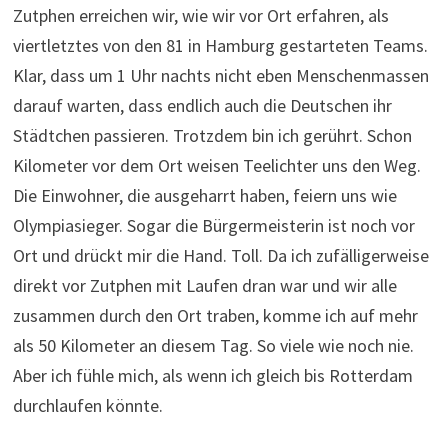
Olympiasieger. Sogar die Bürgermeisterin ist noch vor
Ort und drückt mir die Hand. Toll. Da ich zufälligerweise
direkt vor Zutphen mit Laufen dran war und wir alle
zusammen durch den Ort traben, komme ich auf mehr
als 50 Kilometer an diesem Tag. So viele wie noch nie.
Aber ich fühle mich, als wenn ich gleich bis Rotterdam
durchlaufen könnte.
Nach der zweiten viel zu kurzen Nacht fühle ich mich
allerdings eher, als wenn ich keine drei Schritte mehr
gehen könnte. Die Achillessehnen fühlen sich dick an wie
Schiffstaue. Füße und Waden kriege ich dank Dirks
Blackroll wieder halbwegs fit, diverse Scheuerstellen
schmiere ich mit einer Wundersalbe von Christian
großflächig ein. Doch vom ersten Meter an in Buren