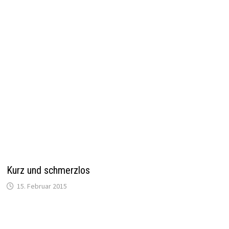
wirklich harten Nummer!
Wirklich ein interessanter Lauf. Unsere
niederländischen Nachbarn wachsen mir
auch immer mehr ans Herz.
Gute Erholung!
LG Volker
ANTWORTEN
sagt:
Frank
8. Juni 2017 um 8:57
Hallo und allerherzlichsten Glückwunsch!!