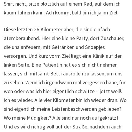
lassen, sich mitsamt Bett rausrollen zu lassen, um uns
zu sehen. Wenn ich irgendwann mal vergessen habe, für
wen oder was ich hier eigentlich schwitze – jetzt weiß
ich es wieder. Alle vier Kilometer bin ich wieder dran. Wo
sind eigentlich meine Leistenbeschwerden geblieben?
Wo meine Müdigkeit? Alle sind nur noch aufgekratzt.
Und es wird richtig voll auf der Straße, nachdem auch
die aus Paris gestarteten Teams zu uns gestoßen sind.
Kurz vor der Erasmusbrug wird die Zeit offiziell
genommen, danach beginnt das gut einstündige
Schaulaufen bis zum Coolsingel. Eine unbeschreibliche
Stimmung! Wir werden zugeschüttet mit Applaus,
Küsschen und Blumen, investieren die letzten Kräfte in
einen ordentlichen Endspurt über gut zehn Meter bis zur