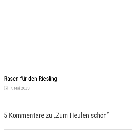
Du hast toll gekämpft und treffend und
sehr schön alles beschrieben!!
Ich hatte Deinen „Liveticker“ an und habe
an Euch gedacht!!
Herzliche Grüße vom Alsterjogger / von
Frank (der letztes Jahr den Roparun
gelaufen ist
ANTWORTEN
sagt:
Ronald Jellema
8. Juni 2017 um 17:08
Gluckwunsch! Sie haben dass wirklich
geschaft. Schade dass ich bei finish ihne
team gemist haben. Nächste jahr wieder?