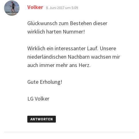
Grüßen auch von meiner team startlocatie
Hamburg Roparun
ANTWORTEN
sagt:
Gijsbert
19. Juni 2017 um 13:03
Hervorragend, wieder Geschäft. Das erste
deutsche Team das für die Dritte mal mit
macht.
Und ich habe verstanden, nächstes Jahr
wieder. Das wird wieder Party time!
Hoffentlich bis Freitag, beim Abschluss
Party, oder nächste Jahr beim Start in
Hamburg!