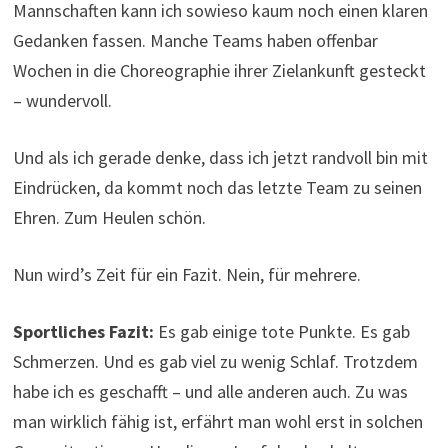
Nun wird’s Zeit für ein Fazit. Nein, für mehrere.
Sportliches Fazit:
Es gab einige tote Punkte. Es gab
Schmerzen. Und es gab viel zu wenig Schlaf. Trotzdem
habe ich es geschafft – und alle anderen auch. Zu was
man wirklich fähig ist, erfährt man wohl erst in solchen
Grenzsituationen. Um diesen Lauf durchzuhalten, muss
man kein toller Marathonläufer sein. Man muss aber
beißen können und ein gutes Team um sich haben.
Zumindest habe ich jetzt keine Angst mehr davor, dass
meine Knochen einen Marathon nicht mehr mitmachen.
Gerade Faszienrollen können Wunder bewirken.
Menschliches Fazit:
Ein in jeder Hinsicht sinnvoll