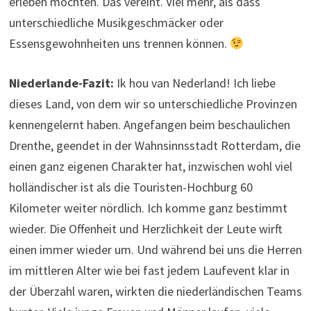
einen ganz eigenen Charakter hat, inzwischen wohl viel
holländischer ist als die Touristen-Hochburg 60
Kilometer weiter nördlich. Ich komme ganz bestimmt
wieder. Die Offenheit und Herzlichkeit der Leute wirft
einen immer wieder um. Und während bei uns die Herren
im mittleren Alter wie bei fast jedem Laufevent klar in
der Überzahl waren, wirkten die niederländischen Teams
bunter. Viele junge Frauen und Männer laufen, viele
ältere Damen finden sich auf den Rädern wieder. Alle
wollen irgendwie helfen und dabei sein. Einfach stark.
Vielleicht sollten die Oranjes das mit dem Fußball
vergessen und sich ganz aufs Laufen konzentrieren?
Die Fotos in der Galerie sind von diversen Mitgliedern des
Teams 239 sowie von der offiziellen
Roparun-Seite
.