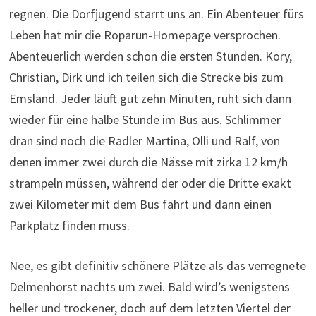
denen immer zwei durch die Nässe mit zirka 12 km/h
strampeln müssen, während der oder die Dritte exakt
zwei Kilometer mit dem Bus fährt und dann einen
Parkplatz finden muss.
Nee, es gibt definitiv schönere Plätze als das verregnete
Delmenhorst nachts um zwei. Bald wird’s wenigstens
heller und trockener, doch auf dem letzten Viertel der
Wegstrecke laufe ich mitten rein ins erste Tief. Ein paar
hundert Meter brauche ich immer, um überhaupt in den
Rhythmus zu kommen. Exakt drei Leute feuern mich von
der Nacht bis zum Morgen an, zwei Besoffene in Bremen
und eine Frühaufsteherin viele Stunden später im
Emsland. Unser Kapitän Gerdjan erzählt uns später die
Geschichte von einer Begegnung irgendwo in