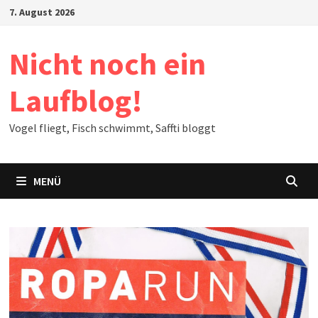
Zum
7. August 2026
Inhalt
springen
Nicht noch ein
Laufblog!
Vogel fliegt, Fisch schwimmt, Saffti bloggt
MENÜ