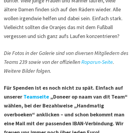
Weitere Bilder folgen.
Für Spenden ist es noch nicht zu spät. Einfach auf
unserer
Teamseite
„Doneer op naam van dit Team“
wählen, bei der Bezahlweise „Handmatig
overboeken“ anklicken – und schon bekommt man
eine Mail mit der passenden IBAN-Verbindung. Wir
freuen uns immer noch über jeden Euro!
VERSCHLAGWORTET
HAMBURG
ROPARUN
ROTTERDAM
Beitragsnavigation
Vorheriger
N
VORHERIGER BEITRAG
NÄCHSTER BEITRAG
Beitrag:
B
Viel Spaß und ein
Orte und Menschen