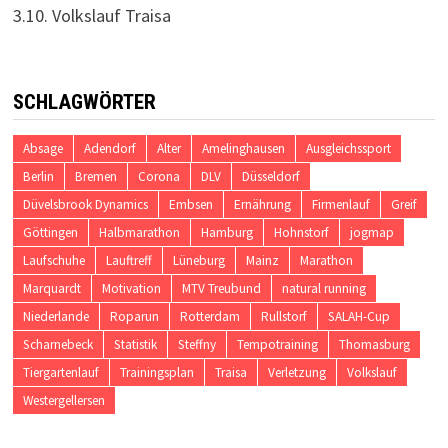
3.10. Volkslauf Traisa
SCHLAGWÖRTER
Absage
Adendorf
Alter
Amelinghausen
Ausgleichssport
Berlin
Bremen
Corona
DLV
Düsseldorf
Düvelsbrook Dynamics
Embsen
Ernährung
Firmenlauf
Greif
Göttingen
Halbmarathon
Hamburg
Hohnstorf
jogmap
Laufschuhe
Lauftreff
Lüneburg
Mainz
Marathon
Marquardt
Motivation
MTV Treubund
natural running
Niederlande
Roparun
Rotterdam
Rullstorf
SALAH-Cup
Scharnebeck
Statistik
Steffny
Tempotraining
Thomasburg
Tiergartenlauf
Trainingsplan
Traisa
Verletzung
Volkslauf
Westergellersen