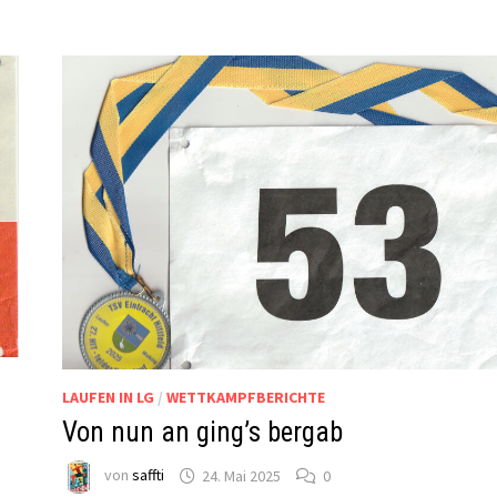
LAUFEN IN LG
/
WETTKAMPFBERICHTE
Von nun an ging’s bergab
von
saffti
24. Mai 2025
0