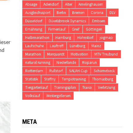
Absage
Adendorf
Alter
Amelinghausen
Ausgleichssport
Berlin
Bremen
Corona
DLV
Düsseldorf
Düvelsbrook Dynamics
Embsen
Ernährung
Firmenlauf
Greif
Göttingen
Halbmarathon
Hamburg
Hohnstorf
jogmap
ieser
Laufschuhe
Lauftreff
Lüneburg
Mainz
nd
Marathon
Marquardt
Motivation
MTV Treubund
natural running
Niederlande
Roparun
Rotterdam
Rullstorf
SALAH-Cup
Scharnebeck
Statistik
Steffny
Tempotraining
Thomasburg
Tiergartenlauf
Trainingsplan
Traisa
Verletzung
Volkslauf
Westergellersen
META