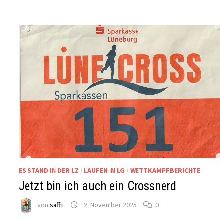
ES STAND IN DER LZ
/
LAUFEN IN LG
/
WETTKAMPFBERICHTE
Jetzt bin ich auch ein Crossnerd
von
saffti
12. November 2025
0