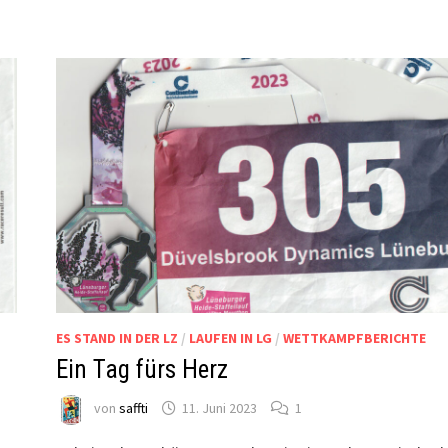
ES STAND IN DER LZ
/
LAUFEN IN LG
/
WETTKAMPFBERICHTE
Ein Tag fürs Herz
von
saffti
11. Juni 2023
1