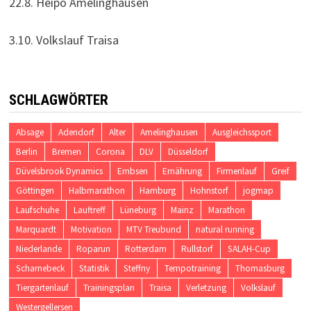
22.8. Heipo Amelinghausen
3.10. Volkslauf Traisa
SCHLAGWÖRTER
Absage
Adendorf
Alter
Amelinghausen
Ausgleichssport
Berlin
Bremen
Corona
DLV
Düsseldorf
Düvelsbrook Dynamics
Embsen
Ernährung
Firmenlauf
Greif
Göttingen
Halbmarathon
Hamburg
Hohnstorf
jogmap
Laufschuhe
Lauftreff
Lüneburg
Mainz
Marathon
Marquardt
Motivation
MTV Treubund
natural running
Niederlande
Roparun
Rotterdam
Rullstorf
SALAH-Cup
Scharnebeck
Statistik
Steffny
Tempotraining
Thomasburg
Tiergartenlauf
Trainingsplan
Traisa
Verletzung
Volkslauf
Westergellersen