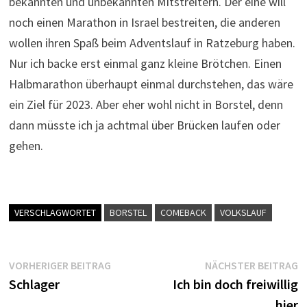
bekannten und unbekannten Mitstreitern. Der eine will
noch einen Marathon in Israel bestreiten, die anderen
wollen ihren Spaß beim Adventslauf in Ratzeburg haben.
Nur ich backe erst einmal ganz kleine Brötchen. Einen
Halbmarathon überhaupt einmal durchstehen, das wäre
ein Ziel für 2023. Aber eher wohl nicht in Borstel, denn
dann müsste ich ja achtmal über Brücken laufen oder
gehen.
VERSCHLAGWORTET
BORSTEL
COMEBACK
VOLKSLAUF
Beitragsnavigation
Vorheriger
N
VORHERIGER BEITRAG
NÄCHSTER BEITRAG
Beitrag:
B
Schlager
Ich bin doch freiwillig
hier