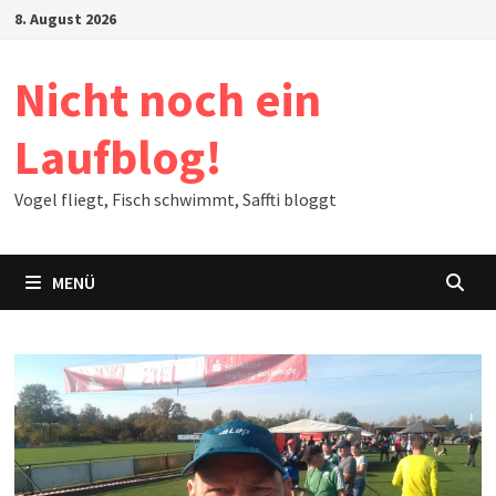
Zum
8. August 2026
Inhalt
springen
Nicht noch ein
Laufblog!
Vogel fliegt, Fisch schwimmt, Saffti bloggt
MENÜ