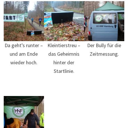
Da geht’s runter –
Kleintierstreu –
Der Bully für die
und am Ende
das Geheimnis
Zeitmessung.
wieder hoch.
hinter der
Startlinie.