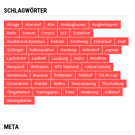
SCHLAGWÖRTER
Absage
Adendorf
Alter
Amelinghausen
Ausgleichssport
Berlin
Bremen
Corona
DLV
Düsseldorf
Düvelsbrook Dynamics
Embsen
Ernährung
Firmenlauf
Greif
Göttingen
Halbmarathon
Hamburg
Hohnstorf
jogmap
Laufschuhe
Lauftreff
Lüneburg
Mainz
Marathon
Marquardt
Motivation
MTV Treubund
natural running
Niederlande
Roparun
Rotterdam
Rullstorf
SALAH-Cup
Scharnebeck
Statistik
Steffny
Tempotraining
Thomasburg
Tiergartenlauf
Trainingsplan
Traisa
Verletzung
Volkslauf
Westergellersen
META