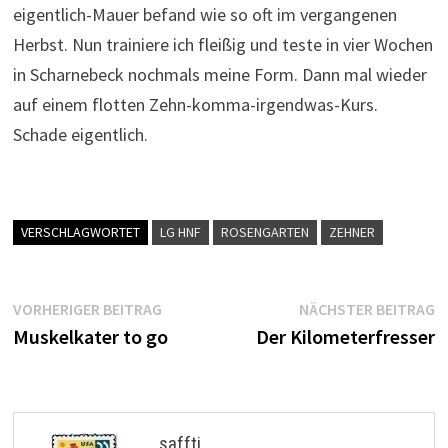
eigentlich-Mauer befand wie so oft im vergangenen
Herbst. Nun trainiere ich fleißig und teste in vier Wochen
in Scharnebeck nochmals meine Form. Dann mal wieder
auf einem flotten Zehn-komma-irgendwas-Kurs.
Schade eigentlich.
VERSCHLAGWORTET
LG HNF
ROSENGARTEN
ZEHNER
Beitragsnavigation
Vorheriger
N
VORHERIGER BEITRAG
NÄCHSTER BEITRAG
Beitrag:
B
Muskelkater to go
Der Kilometerfresser
saffti