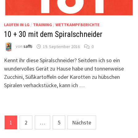
LAUFEN IN LG
/
TRAINING
/
WETTKAMPFBERICHTE
10 + 30 mit dem Spiralschneider
von
saffti
19. September 2016
0
Kennt ihr diese Spiralschneider? Seitdem ich so ein
wundervolles Gerät zu Hause habe und tonnenweise
Zucchini, Süßkartoffeln oder Karotten zu hübschen
Spiralen verhackstücke, kann ich …
Seitennummerierung
1
2
…
5
Nächste
der