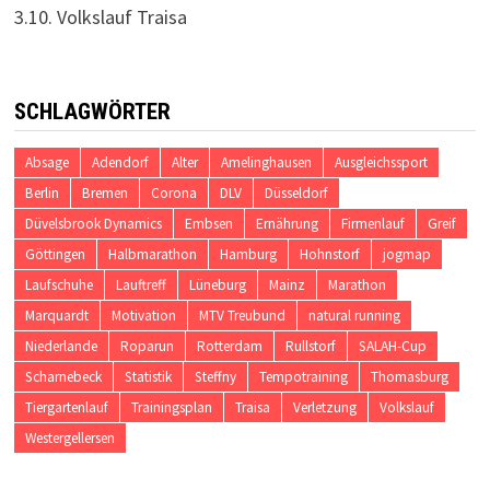
3.10. Volkslauf Traisa
SCHLAGWÖRTER
Absage
Adendorf
Alter
Amelinghausen
Ausgleichssport
Berlin
Bremen
Corona
DLV
Düsseldorf
Düvelsbrook Dynamics
Embsen
Ernährung
Firmenlauf
Greif
Göttingen
Halbmarathon
Hamburg
Hohnstorf
jogmap
Laufschuhe
Lauftreff
Lüneburg
Mainz
Marathon
Marquardt
Motivation
MTV Treubund
natural running
Niederlande
Roparun
Rotterdam
Rullstorf
SALAH-Cup
Scharnebeck
Statistik
Steffny
Tempotraining
Thomasburg
Tiergartenlauf
Trainingsplan
Traisa
Verletzung
Volkslauf
Westergellersen