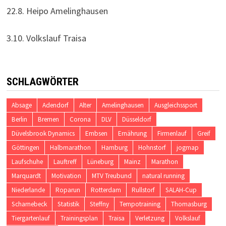
22.8. Heipo Amelinghausen
3.10. Volkslauf Traisa
SCHLAGWÖRTER
Absage
Adendorf
Alter
Amelinghausen
Ausgleichssport
Berlin
Bremen
Corona
DLV
Düsseldorf
Düvelsbrook Dynamics
Embsen
Ernährung
Firmenlauf
Greif
Göttingen
Halbmarathon
Hamburg
Hohnstorf
jogmap
Laufschuhe
Lauftreff
Lüneburg
Mainz
Marathon
Marquardt
Motivation
MTV Treubund
natural running
Niederlande
Roparun
Rotterdam
Rullstorf
SALAH-Cup
Scharnebeck
Statistik
Steffny
Tempotraining
Thomasburg
Tiergartenlauf
Trainingsplan
Traisa
Verletzung
Volkslauf