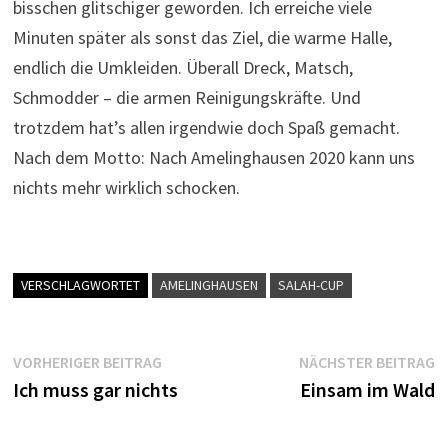
bisschen glitschiger geworden. Ich erreiche viele
Minuten später als sonst das Ziel, die warme Halle,
endlich die Umkleiden. Überall Dreck, Matsch,
Schmodder – die armen Reinigungskräfte. Und
trotzdem hat’s allen irgendwie doch Spaß gemacht.
Nach dem Motto: Nach Amelinghausen 2020 kann uns
nichts mehr wirklich schocken.
VERSCHLAGWORTET
AMELINGHAUSEN
SALAH-CUP
Beitragsnavigation
Vorheriger
N
VORHERIGER BEITRAG
NÄCHSTER BEITRAG
Beitrag:
B
Ich muss gar nichts
Einsam im Wald