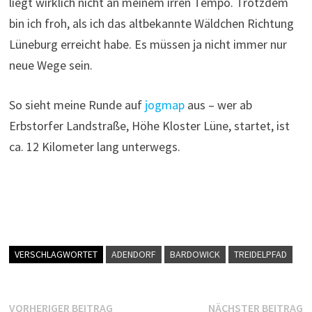
liegt wirklich nicht an meinem irren Tempo. Trotzdem
bin ich froh, als ich das altbekannte Wäldchen Richtung
Lüneburg erreicht habe. Es müssen ja nicht immer nur
neue Wege sein.
So sieht meine Runde auf
jogmap
aus – wer ab
Erbstorfer Landstraße, Höhe Kloster Lüne, startet, ist
ca. 12 Kilometer lang unterwegs.
VERSCHLAGWORTET
ADENDORF
BARDOWICK
TREIDELPFAD
Beitragsnavigation
Vorheriger
N
VORHERIGER BEITRAG
NÄCHSTER BEITRAG