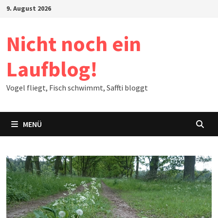
Zum
9. August 2026
Inhalt
springen
Nicht noch ein
Laufblog!
Vogel fliegt, Fisch schwimmt, Saffti bloggt
MENÜ