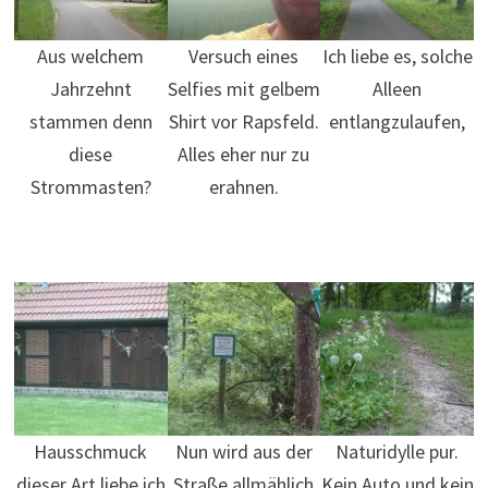
Aus welchem
Versuch eines
Ich liebe es, solche
Jahrzehnt
Selfies mit gelbem
Alleen
stammen denn
Shirt vor Rapsfeld.
entlangzulaufen,
diese
Alles eher nur zu
Strommasten?
erahnen.
Hausschmuck
Nun wird aus der
Naturidylle pur.
dieser Art liebe ich
Straße allmählich
Kein Auto und kein