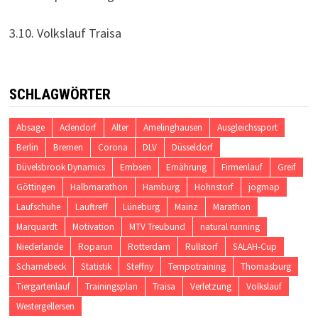
3.10. Volkslauf Traisa
SCHLAGWÖRTER
Absage
Adendorf
Alter
Amelinghausen
Ausgleichssport
Berlin
Bremen
Corona
DLV
Düsseldorf
Düvelsbrook Dynamics
Embsen
Ernährung
Firmenlauf
Greif
Göttingen
Halbmarathon
Hamburg
Hohnstorf
jogmap
Laufschuhe
Lauftreff
Lüneburg
Mainz
Marathon
Marquardt
Motivation
MTV Treubund
natural running
Niederlande
Roparun
Rotterdam
Rullstorf
SALAH-Cup
Scharnebeck
Statistik
Steffny
Tempotraining
Thomasburg
Tiergartenlauf
Trainingsplan
Traisa
Verletzung
Volkslauf
Westergellersen