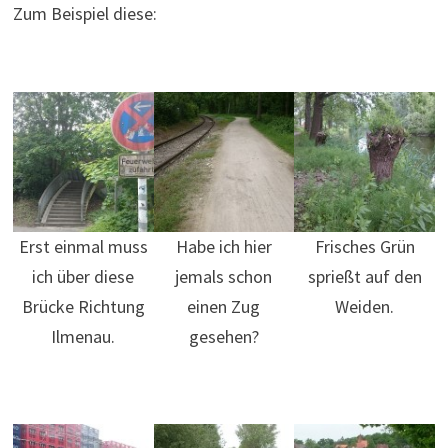
Zum Beispiel diese:
Erst einmal muss
Habe ich hier
Frisches Grün
ich über diese
jemals schon
sprießt auf den
Brücke Richtung
einen Zug
Weiden.
Ilmenau.
gesehen?