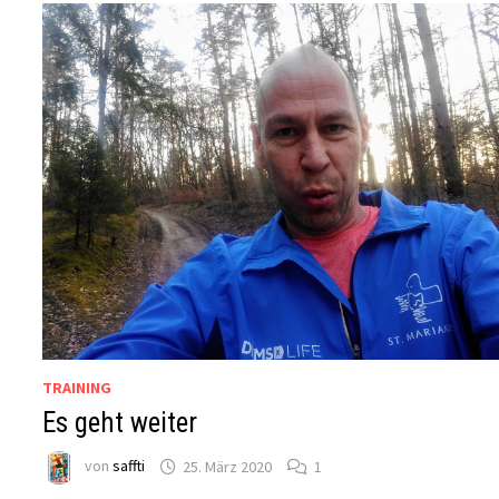
TRAINING
Es geht weiter
von
saffti
25. März 2020
1