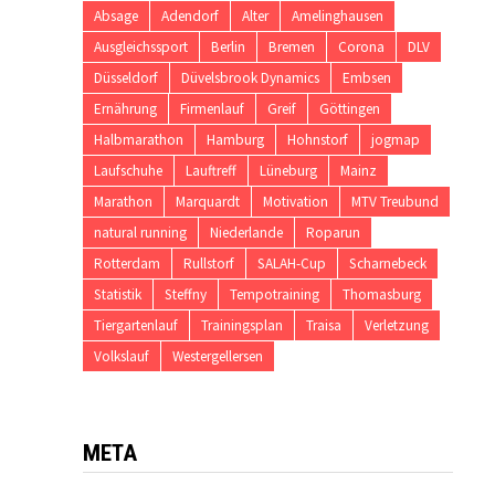
Absage
Adendorf
Alter
Amelinghausen
Ausgleichssport
Berlin
Bremen
Corona
DLV
Düsseldorf
Düvelsbrook Dynamics
Embsen
Ernährung
Firmenlauf
Greif
Göttingen
Halbmarathon
Hamburg
Hohnstorf
jogmap
Laufschuhe
Lauftreff
Lüneburg
Mainz
Marathon
Marquardt
Motivation
MTV Treubund
natural running
Niederlande
Roparun
Rotterdam
Rullstorf
SALAH-Cup
Scharnebeck
Statistik
Steffny
Tempotraining
Thomasburg
Tiergartenlauf
Trainingsplan
Traisa
Verletzung
Volkslauf
Westergellersen
META