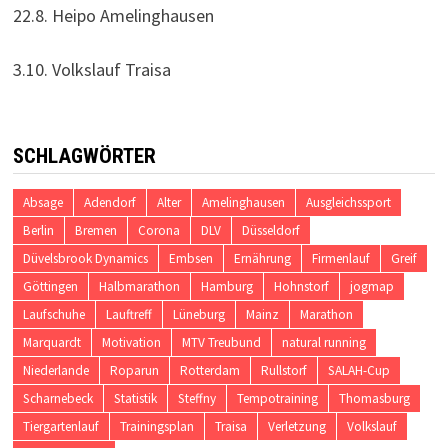
22.8. Heipo Amelinghausen
3.10. Volkslauf Traisa
SCHLAGWÖRTER
Absage
Adendorf
Alter
Amelinghausen
Ausgleichssport
Berlin
Bremen
Corona
DLV
Düsseldorf
Düvelsbrook Dynamics
Embsen
Ernährung
Firmenlauf
Greif
Göttingen
Halbmarathon
Hamburg
Hohnstorf
jogmap
Laufschuhe
Lauftreff
Lüneburg
Mainz
Marathon
Marquardt
Motivation
MTV Treubund
natural running
Niederlande
Roparun
Rotterdam
Rullstorf
SALAH-Cup
Scharnebeck
Statistik
Steffny
Tempotraining
Thomasburg
Tiergartenlauf
Trainingsplan
Traisa
Verletzung
Volkslauf