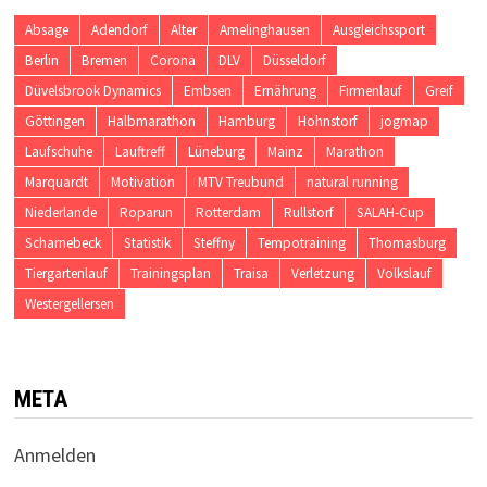
Absage
Adendorf
Alter
Amelinghausen
Ausgleichssport
Berlin
Bremen
Corona
DLV
Düsseldorf
Düvelsbrook Dynamics
Embsen
Ernährung
Firmenlauf
Greif
Göttingen
Halbmarathon
Hamburg
Hohnstorf
jogmap
Laufschuhe
Lauftreff
Lüneburg
Mainz
Marathon
Marquardt
Motivation
MTV Treubund
natural running
Niederlande
Roparun
Rotterdam
Rullstorf
SALAH-Cup
Scharnebeck
Statistik
Steffny
Tempotraining
Thomasburg
Tiergartenlauf
Trainingsplan
Traisa
Verletzung
Volkslauf
Westergellersen
META
Anmelden