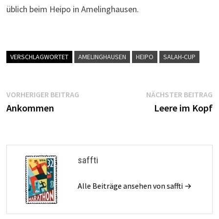
üblich beim Heipo in Amelinghausen.
VERSCHLAGWORTET
AMELINGHAUSEN
HEIPO
SALAH-CUP
Beitragsnavigation
Vorheriger
N
VORHERIGER BEITRAG
NÄCHSTER BEITRAG
Beitrag:
B
Ankommen
Leere im Kopf
saffti
Alle Beiträge ansehen von saffti →