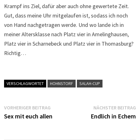
Krampf ins Ziel, dafür aber auch ohne gewertete Zeit.
Gut, dass meine Uhr mitgelaufen ist, sodass ich noch
von Hand nachgetragen werde. Und wo lande ich in
meiner Altersklasse nach Platz vier in Amelinghausen,
Platz vier in Scharnebeck und Platz vier in Thomasburg?
Richtig…
VERSCHLAGWORTET
HOHNSTORF
SALAH-CUP
Beitragsnavigation
Vorheriger
N
VORHERIGER BEITRAG
NÄCHSTER BEITRAG
Beitrag:
B
Sex mit euch allen
Endlich in Echem