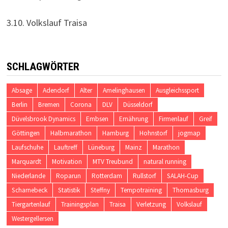
3.10. Volkslauf Traisa
SCHLAGWÖRTER
Absage
Adendorf
Alter
Amelinghausen
Ausgleichssport
Berlin
Bremen
Corona
DLV
Düsseldorf
Düvelsbrook Dynamics
Embsen
Ernährung
Firmenlauf
Greif
Göttingen
Halbmarathon
Hamburg
Hohnstorf
jogmap
Laufschuhe
Lauftreff
Lüneburg
Mainz
Marathon
Marquardt
Motivation
MTV Treubund
natural running
Niederlande
Roparun
Rotterdam
Rullstorf
SALAH-Cup
Scharnebeck
Statistik
Steffny
Tempotraining
Thomasburg
Tiergartenlauf
Trainingsplan
Traisa
Verletzung
Volkslauf
Westergellersen