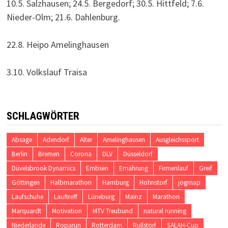
10.5. Salzhausen; 24.5. Bergedorf; 30.5. Hittfeld; 7.6.
Nieder-Olm; 21.6. Dahlenburg.
22.8. Heipo Amelinghausen
3.10. Volkslauf Traisa
SCHLAGWÖRTER
Absage
Adendorf
Alter
Amelinghausen
Ausgleichssport
Berlin
Bremen
Corona
DLV
Düsseldorf
Düvelsbrook Dynamics
Embsen
Ernährung
Firmenlauf
Greif
Göttingen
Halbmarathon
Hamburg
Hohnstorf
jogmap
Laufschuhe
Lauftreff
Lüneburg
Mainz
Marathon
Marquardt
Motivation
MTV Treubund
natural running
Niederlande
Roparun
Rotterdam
Rullstorf
SALAH-Cup