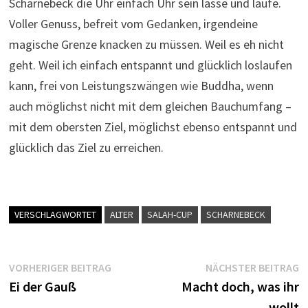
Scharnebeck die Uhr einfach Uhr sein lasse und laufe.
Voller Genuss, befreit vom Gedanken, irgendeine
magische Grenze knacken zu müssen. Weil es eh nicht
geht. Weil ich einfach entspannt und glücklich loslaufen
kann, frei von Leistungszwängen wie Buddha, wenn
auch möglichst nicht mit dem gleichen Bauchumfang –
mit dem obersten Ziel, möglichst ebenso entspannt und
glücklich das Ziel zu erreichen.
VERSCHLAGWORTET
ALTER
SALAH-CUP
SCHARNEBECK
Beitragsnavigation
Vorheriger
N
VORHERIGER BEITRAG
NÄCHSTER BEITRAG
Beitrag:
B
Ei der Gauß
Macht doch, was ihr
wollt