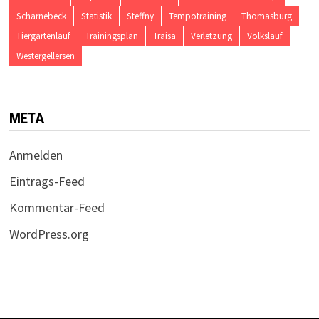
Scharnebeck
Statistik
Steffny
Tempotraining
Thomasburg
Tiergartenlauf
Trainingsplan
Traisa
Verletzung
Volkslauf
Westergellersen
META
Anmelden
Eintrags-Feed
Kommentar-Feed
WordPress.org