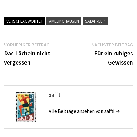
VERSCHLAGWORTET
AMELINGHAUSEN
SALAH-CUP
Beitragsnavigation
Vorheriger
N
VORHERIGER BEITRAG
NÄCHSTER BEITRAG
Beitrag:
B
Das Lächeln nicht
Für ein ruhiges
vergessen
Gewissen
saffti
Alle Beiträge ansehen von saffti →