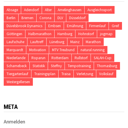
Absage
Adendorf
Alter
Amelinghausen
Ausgleichssport
Berlin
Bremen
Corona
DLV
Düsseldorf
Düvelsbrook Dynamics
Embsen
Ernährung
Firmenlauf
Greif
Göttingen
Halbmarathon
Hamburg
Hohnstorf
jogmap
Laufschuhe
Lauftreff
Lüneburg
Mainz
Marathon
Marquardt
Motivation
MTV Treubund
natural running
Niederlande
Roparun
Rotterdam
Rullstorf
SALAH-Cup
Scharnebeck
Statistik
Steffny
Tempotraining
Thomasburg
Tiergartenlauf
Trainingsplan
Traisa
Verletzung
Volkslauf
Westergellersen
META
Anmelden