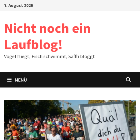
Zum
7. August 2026
Inhalt
springen
Nicht noch ein
Laufblog!
Vogel fliegt, Fisch schwimmt, Saffti bloggt
MENÜ