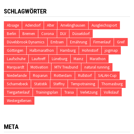
SCHLAGWÖRTER
Absage
Adendorf
Alter
Amelinghausen
Ausgleichssport
Berlin
Bremen
Corona
DLV
Düsseldorf
Düvelsbrook Dynamics
Embsen
Ernährung
Firmenlauf
Greif
Göttingen
Halbmarathon
Hamburg
Hohnstorf
jogmap
Laufschuhe
Lauftreff
Lüneburg
Mainz
Marathon
Marquardt
Motivation
MTV Treubund
natural running
Niederlande
Roparun
Rotterdam
Rullstorf
SALAH-Cup
Scharnebeck
Statistik
Steffny
Tempotraining
Thomasburg
Tiergartenlauf
Trainingsplan
Traisa
Verletzung
Volkslauf
Westergellersen
META