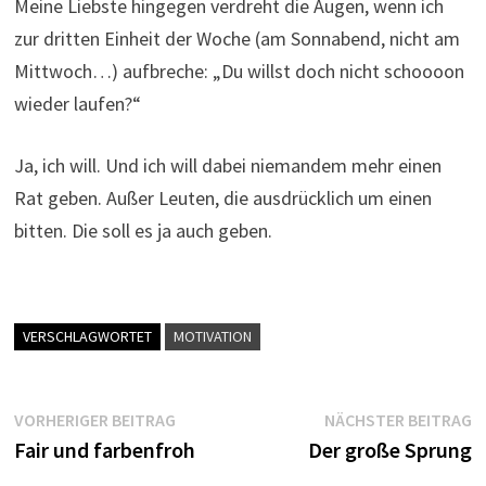
Meine Liebste hingegen verdreht die Augen, wenn ich
zur dritten Einheit der Woche (am Sonnabend, nicht am
Mittwoch…) aufbreche: „Du willst doch nicht schoooon
wieder laufen?“
Ja, ich will. Und ich will dabei niemandem mehr einen
Rat geben. Außer Leuten, die ausdrücklich um einen
bitten. Die soll es ja auch geben.
VERSCHLAGWORTET
MOTIVATION
Beitragsnavigation
Vorheriger
N
VORHERIGER BEITRAG
NÄCHSTER BEITRAG
Beitrag:
B
Fair und farbenfroh
Der große Sprung