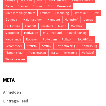
Berlin
Bremen
Corona
DLV
Düsseldorf
Düvelsbrook Dynamics
Embsen
Ernährung
Firmenlauf
Greif
Göttingen
Halbmarathon
Hamburg
Hohnstorf
jogmap
Laufschuhe
Lauftreff
Lüneburg
Mainz
Marathon
Marquardt
Motivation
MTV Treubund
natural running
Niederlande
Roparun
Rotterdam
Rullstorf
SALAH-Cup
Scharnebeck
Statistik
Steffny
Tempotraining
Thomasburg
Tiergartenlauf
Trainingsplan
Traisa
Verletzung
Volkslauf
Westergellersen
META
Anmelden
Eintrags-Feed